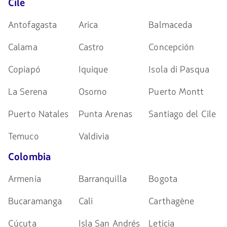
Cile
Antofagasta
Arica
Balmaceda
Calama
Castro
Concepción
Copiapó
Iquique
Isola di Pasqua
La Serena
Osorno
Puerto Montt
Puerto Natales
Punta Arenas
Santiago del Cile
Temuco
Valdivia
Colombia
Armenia
Barranquilla
Bogota
Bucaramanga
Cali
Carthagène
Cúcuta
Isla San Andrés
Leticia