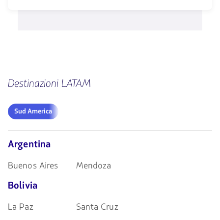
las
1580
teclas
opciones
de
disponibles.
flechas
Usa
para
las
navegar
teclas
de
flechas
para
Destinazioni LATAM
navegar
Sud
Sud America
America
Argentina
Buenos Aires
Mendoza
Bolivia
La Paz
Santa Cruz