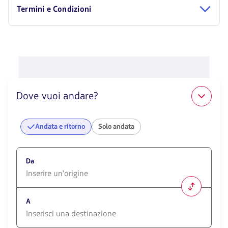
Termini e Condizioni
Dove vuoi andare?
Andata e ritorno
Solo andata
Da
1580
opciones
A
disponibles.
Usa