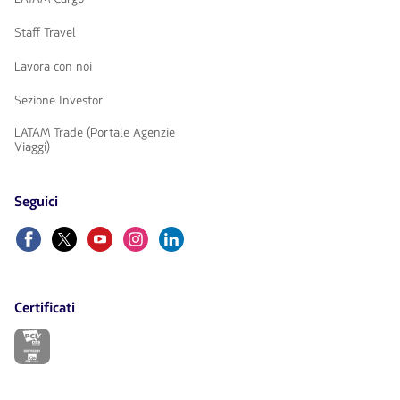
Staff Travel
Lavora con noi
Sezione Investor
LATAM Trade (Portale Agenzie
Viaggi)
Seguici
Facebook
Twitter
Youtube
Instagram
LinkedIn
Certificati
Il
link
si
aprirà