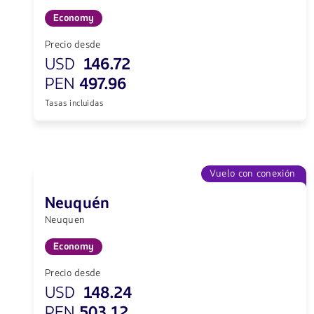
Economy
Precio desde
USD
146.72
PEN
497.96
Tasas incluidas
Vuelo con conexión
Neuquén
Neuquen
Economy
Precio desde
USD
148.24
PEN
503.12