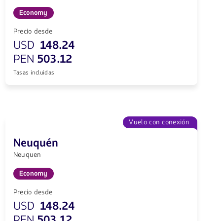
Economy
Precio desde
USD
148.24
PEN
503.12
Tasas incluidas
Vuelo con conexión
Neuquén
Neuquen
Economy
Precio desde
USD
148.24
PEN
503.12