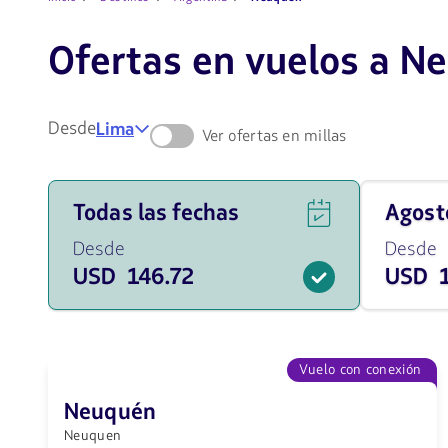
Ofertas en vuelos a N
Desde
Lima
Ver ofertas en millas
Ver
Viaja
Todas las fechas
agos
ofertas
en
de
Agosto
Desde
Desde
vuelos
de
USD 146.72
USD 1
para
2026
todas
desde
las
148.24
fechas
USD
desde
146.72
Vuelo con conexión
USD.
Neuquén
Neuquen