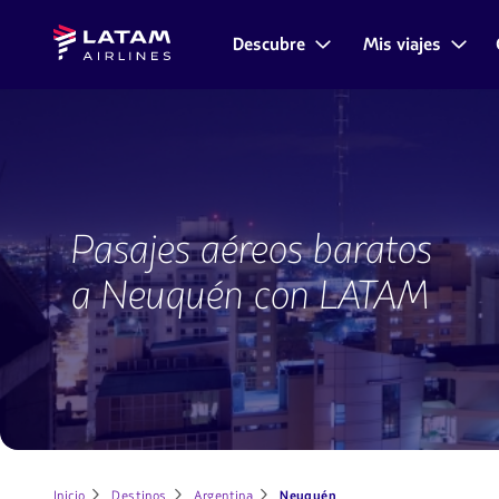
Saltar
Saltar al
Latam
al
contenido
Descubre
Mis viajes
Navegación
Airlines
menú.
principal.
de
secciones
de
usuario.
Vuelos
a
Pasajes aéreos baratos
Neuquén
con
a Neuquén con LATAM
LATAM
Inicio
Destinos
Argentina
Neuquén