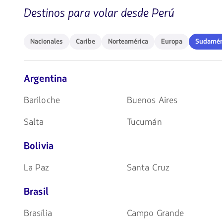
teclas
Destinos para volar desde Perú
de
flechas
para
navegar
Nacionales
Caribe
Norteamérica
Europa
Sudaméri
Nacionales
Caribe
Norteamérica
Europa
Sudamér
Argentina
Bariloche
Buenos Aires
Salta
Tucumán
Bolivia
La Paz
Santa Cruz
Brasil
Brasília
Campo Grande