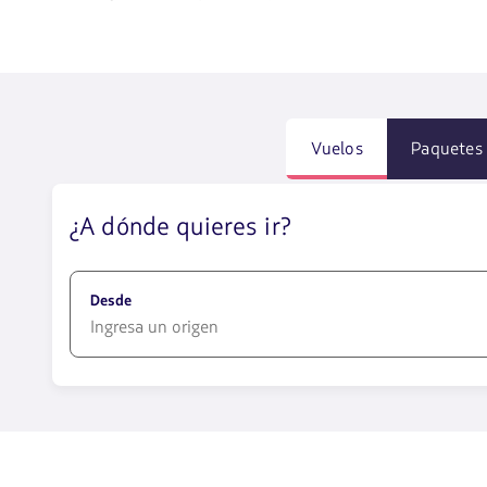
Vuelos
Paquetes
¿A dónde quieres ir?
Desde
1580
opciones
disponibles.
Usa
las