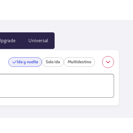
Upgrade
Universal
Ida y vuelta
Solo ida
Multidestino