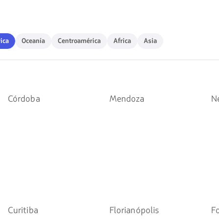
teclas
de
flechas
para
navegar
ca
Oceanía
Centroamérica
Africa
Asia
ica
Oceanía
Centroamérica
Africa
Asia
Córdoba
Mendoza
N
Curitiba
Florianópolis
F