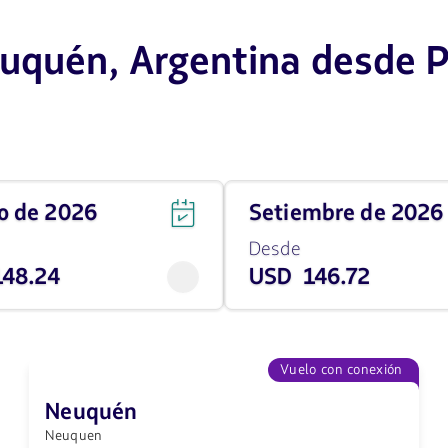
euquén, Argentina desde 
Viaja
to de 2026
setiembre de 2026
en
Setiembre
Desde
de
48.24
USD 146.72
2026
desde
146.72
USD
Vuelo con conexión
Neuquén
Neuquen