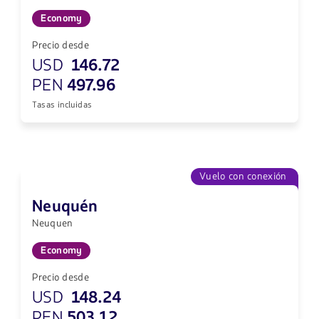
Economy
Precio desde
USD
146.72
PEN
497.96
Tasas incluidas
Vuelo con conexión
Neuquén
Neuquen
Economy
Precio desde
USD
148.24
PEN
503.12