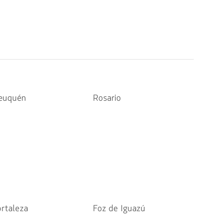
euquén
Rosario
ortaleza
Foz de Iguazú