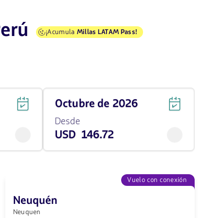
Perú
¡Acumula
Millas LATAM Pass!
Viaja
octubre de 2026
en
Octubre
Desde
de
USD 146.72
2026
desde
146.72
USD
Vuelo con conexión
Neuquén
Neuquen