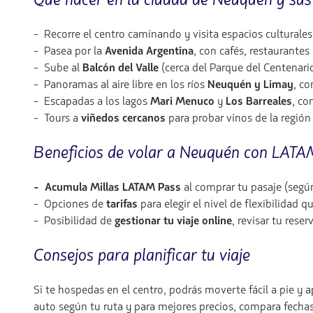
- Recorre el centro caminando y visita espacios culturale
- Pasea por la
Avenida Argentina
, con cafés, restaurantes
- Sube al
Balcón del Valle
(cerca del Parque del Centenario
- Panoramas al aire libre en los ríos
Neuquén y Limay
, c
- Escapadas a los lagos
Mari Menuco
y
Los Barreales
, co
- Tours a
viñedos cercanos
para probar vinos de la región
Beneficios de volar a Neuquén con LATA
- Acumula Millas LATAM Pass
al comprar tu pasaje (según
- Opciones de
tarifas
para elegir el nivel de flexibilidad 
- Posibilidad de
gestionar tu viaje online
, revisar tu rese
Consejos para planificar tu viaje
Si te hospedas en el centro, podrás moverte fácil a pie y 
auto según tu ruta y para mejores precios, compara fech