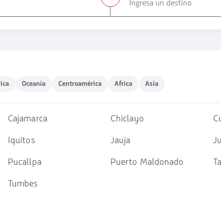
1580
opciones
disponibles.
Usa
las
teclas
ca
Oceanía
Centroamérica
Africa
Asia
ica
Oceanía
Centroamérica
Africa
Asia
de
flechas
para
navegar
Cajamarca
Chiclayo
C
Iquitos
Jauja
Ju
Pucallpa
Puerto Maldonado
T
Tumbes