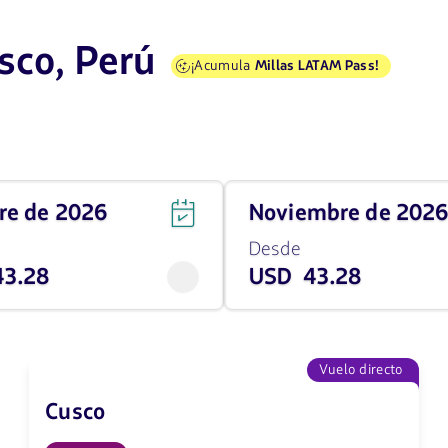
sco, Perú
¡Acumula
Millas LATAM Pass!
Viaja
bre de 2026
noviembre de 202
en
Noviembre
Desde
de
3.28
USD 43.28
2026
desde
43.28
USD
Vuelo directo
Cusco