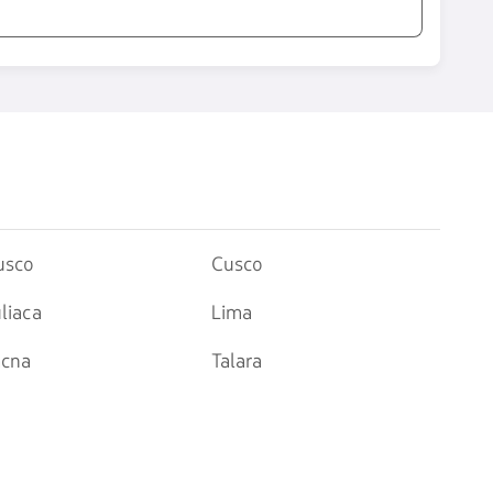
usco
Cusco
liaca
Lima
acna
Talara