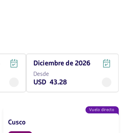
Viaja
6
diciembre de 2026
en
Diciembre
Desde
de
USD 43.28
2026
desde
43.28
USD
Vuelo directo
Cusco