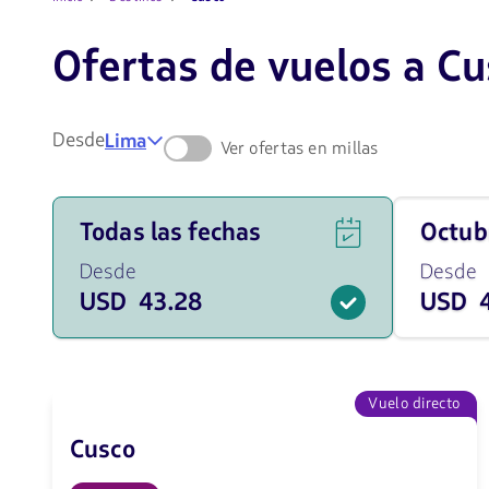
Ofertas de vuelos a Cu
Desde
Lima
Ver ofertas en millas
Ver
Viaja
Todas las fechas
octu
ofertas
en
de
Octubre
Desde
Desde
vuelos
de
USD 43.28
USD 4
para
2026
todas
desde
las
43.28
fechas
USD
desde
43.28
Vuelo directo
USD.
Cusco