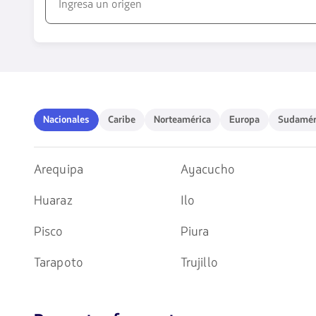
1580
opciones
disponibles.
Usa
las
teclas
Nacionales
Caribe
Norteamérica
Europa
Sudaméri
Nacionales
Caribe
Norteamérica
Europa
Sudamér
de
flechas
para
navegar
Arequipa
Ayacucho
Huaraz
Ilo
Pisco
Piura
Tarapoto
Trujillo