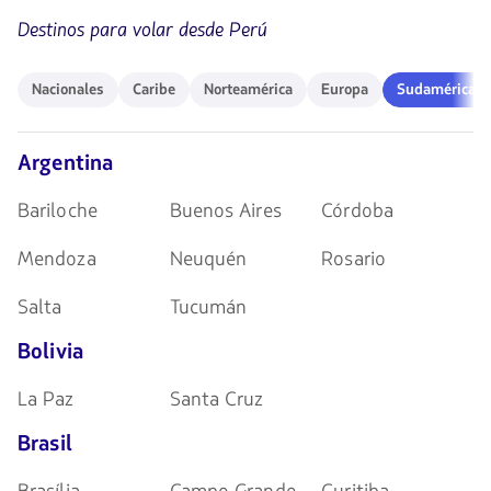
de
Destinos para volar desde Perú
flechas
para
navegar
Nacionales
Caribe
Norteamérica
Europa
Sudamérica
Nacionales
Caribe
Norteamérica
Europa
Sudamérica
Argentina
Bariloche
Buenos Aires
Córdoba
Mendoza
Neuquén
Rosario
Salta
Tucumán
Bolivia
La Paz
Santa Cruz
Brasil