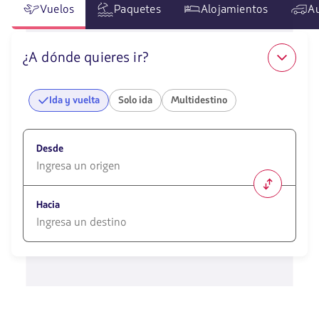
Vuelos
Paquetes
Alojamientos
A
¿A dónde quieres ir?
Ida y vuelta
Solo ida
Multidestino
Desde
1580
opciones
Hacia
disponibles.
Usa
las
1580
teclas
opciones
de
disponibles.
flechas
Usa
para
las
navegar
teclas