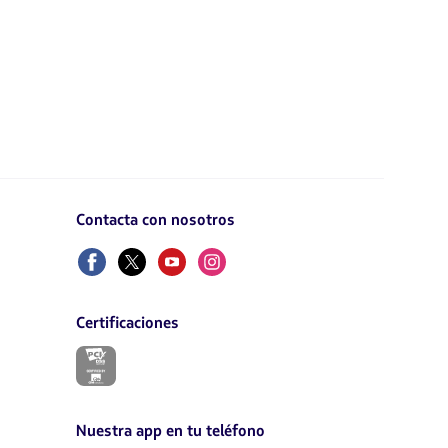
Contacta con nosotros
Facebook
Twitter
Youtube
Instagram
Certificaciones
El
enlace
se
abrirá
en
Nuestra app en tu teléfono
nueva