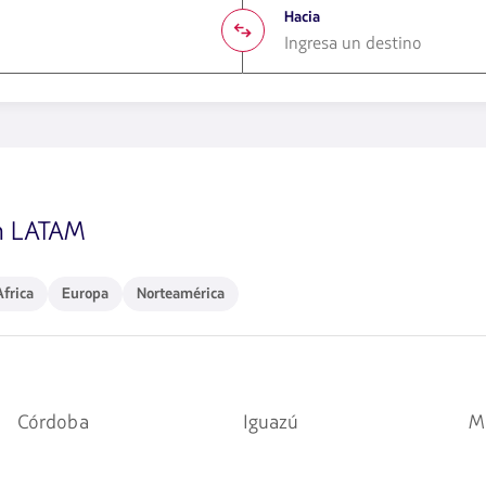
Hacia
1580
opciones
disponibles.
Usa
las
teclas
on LATAM
de
flechas
para
navegar
rica
Europa
Norteamérica
Africa
Europa
Norteamérica
Córdoba
Iguazú
M