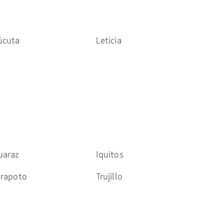
úcuta
Leticia
uaraz
Iquitos
arapoto
Trujillo