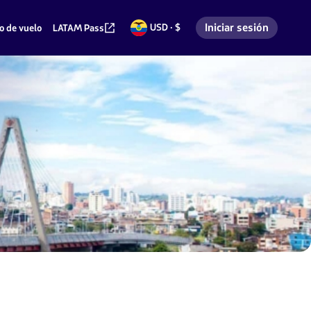
Iniciar sesión
USD · $
o de vuelo
LATAM Pass
Dólares
Ingresar a mi cuenta 
americanos