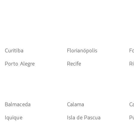
Curitiba
Florianópolis
F
Porto Alegre
Recife
Rí
Balmaceda
Calama
C
Iquique
Isla de Pascua
P