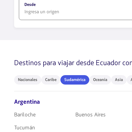
Desde
1580
opciones
disponibles.
Usa
las
teclas
Destinos para viajar desde Ecuador c
de
flechas
para
navegar
Nacionales
Caribe
Sudamérica
Oceanía
Asia
Af
Nacionales
Caribe
Sudamérica
Oceanía
Asia
Argentina
Bariloche
Buenos Aires
Tucumán