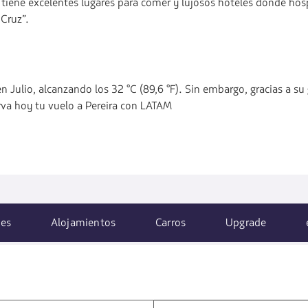
e tiene excelentes lugares para comer y lujosos hoteles donde 
 Cruz”.
en Julio, alcanzando los 32 °C (89,6 °F). Sin embargo, gracias a 
rva hoy tu vuelo a Pereira con LATAM
es
Alojamientos
Carros
Upgrade