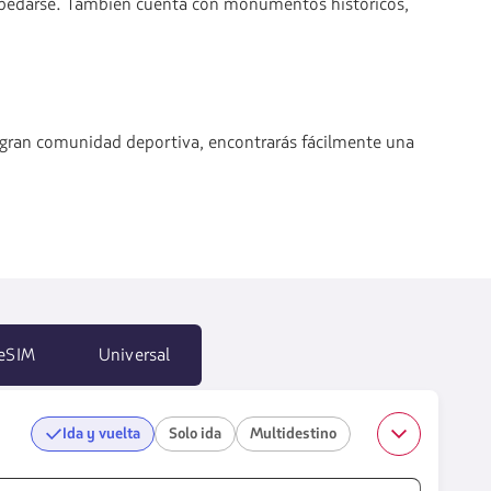
hospedarse. También cuenta con monumentos históricos,
su gran comunidad deportiva, encontrarás fácilmente una
eSIM
Universal
Ida y vuelta
Solo ida
Multidestino