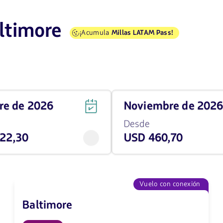
ltimore
¡Acumula
Millas LATAM Pass!
Viaja
bre de 2026
noviembre de 202
en
noviembre
Desde
de
22,30
USD 460,70
2026
desde
460.7
USD
Vuelo con conexión
Baltimore