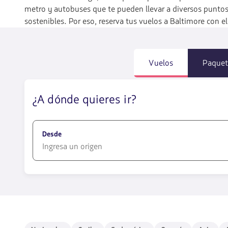
metro y autobuses que te pueden llevar a diversos puntos
sostenibles. Por eso, reserva tus vuelos a Baltimore con 
Vuelos
Paquet
¿A dónde quieres ir?
Desde
1580
opciones
disponibles.
Usa
las
teclas
Nacionales
Caribe
Sudamérica
Oceanía
Asia
Af