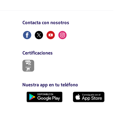
Contacta con nosotros
Facebook
Twitter
Youtube
Instagram
Certificaciones
El
enlace
se
abrirá
en
Nuestra app en tu teléfono
nueva
pestaña.
Descárgala
Descárgala
desde
desde
Google
AppStore
Play