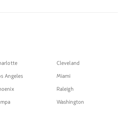
harlotte
Cleveland
os Angeles
Miami
hoenix
Raleigh
ampa
Washington