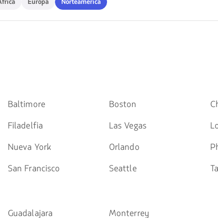
Africa
Europa
Norteamérica
de
flechas
para
navegar
Baltimore
Boston
C
Filadelfia
Las Vegas
L
Nueva York
Orlando
P
San Francisco
Seattle
T
Guadalajara
Monterrey