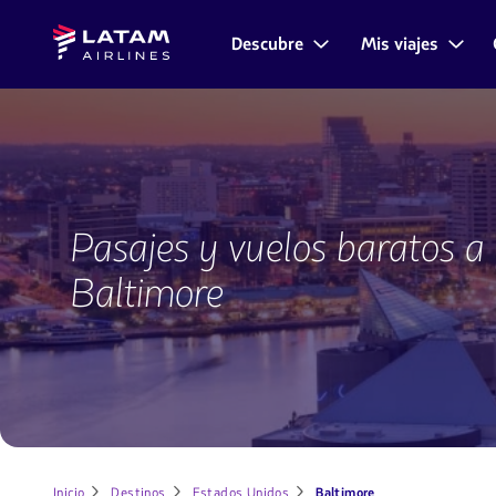
Saltar
Saltar al
Latam
al
contenido
Descubre
Mis viajes
Navegación
Airlines
menú.
principal.
de
secciones
de
usuario.
Vuelos
a
Pasajes y vuelos baratos a
Baltimore
Baltimore
Inicio
Destinos
Estados Unidos
Baltimore