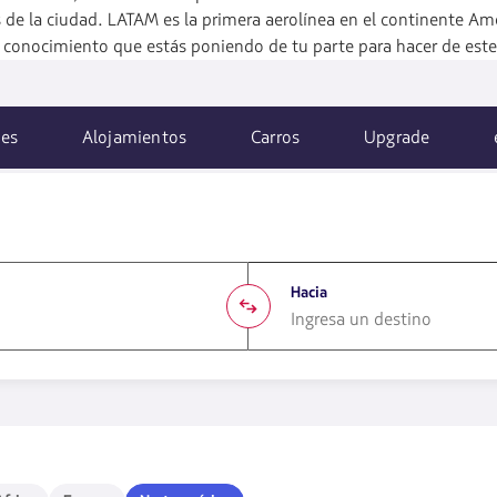
 de la ciudad. LATAM es la primera aerolínea en el continente Am
el conocimiento que estás poniendo de tu parte para hacer de est
es
Alojamientos
Carros
Upgrade
Hacia
1580
opciones
disponibles.
Usa
las
teclas
rica
Europa
Norteamérica