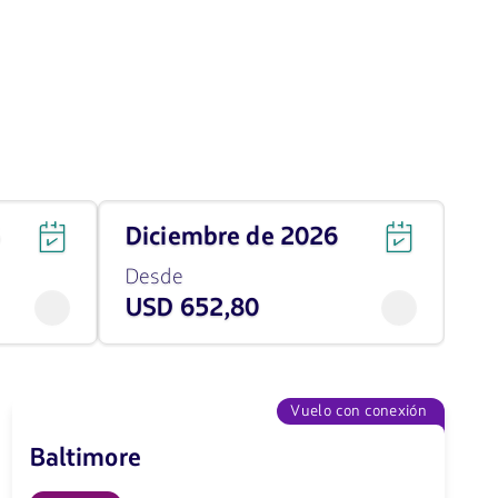
Viaja
6
diciembre de 2026
en
diciembre
Desde
de
USD 652,80
2026
desde
652.8
USD
Vuelo con conexión
Baltimore