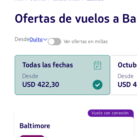
Ofertas de vuelos a Ba
Desde
Quito
Ver ofertas en millas
Ver
Viaja
Todas las fechas
octu
ofertas
en
de
octubre
Desde
Desde
vuelos
de
USD 422,30
USD 4
para
2026
todas
desde
las
422.3
fechas
USD
desde
422.3
Vuelo con conexión
USD.
Baltimore