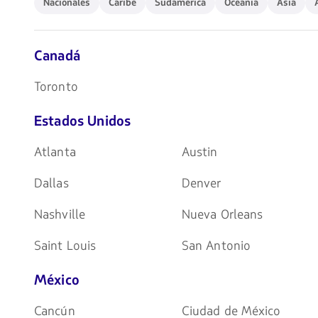
Nacionales
Caribe
Sudamérica
Oceanía
Asia
de
flechas
para
navegar
Canadá
Toronto
Estados Unidos
Atlanta
Austin
Dallas
Denver
Nashville
Nueva Orleans
Saint Louis
San Antonio
México
Cancún
Ciudad de México