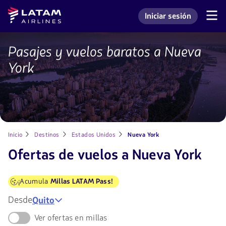
Saltar
Saltar al
Latam
Iniciar sesión
al
contenido
Navegación
Ingresar a mi cuenta L
Airlines
de
menú.
principal.
secciones
de
Pasajes y vuelos baratos a Nueva
Vuelos
usuario.
a
York
Nueva
York
Inicio
Destinos
Estados Unidos
Nueva York
Ofertas de vuelos a Nueva York
¡Acumula
Millas LATAM Pass!
Desde
Quito
Ver ofertas en millas