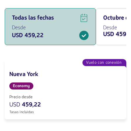
Ver
Viaja
Todas las fechas
octubre 
ofertas
en
de
octubre
Desde
Desde
vuelos
de
USD 459,
USD 459,22
para
2026
todas
desde
las
459.22
fechas
USD
desde
459.22
Vuelo con conexión
USD.
Nueva York
Economy
Precio desde
USD
459,22
Tasas incluidas