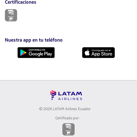
Certificaciones
El
enlace
se
abrirá
en
nueva
Nuestra app en tu teléfono
pestaña.
Descárgala
Descárgala
desde
desde
Google
AppStore
Play
© 2026 LATAM Airlines Ecuador
Certificado por:
El
enlace
se