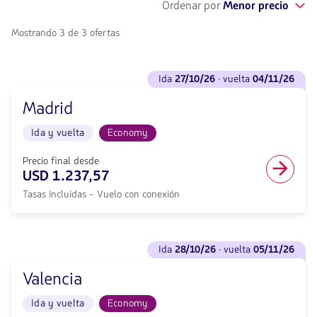
Ordenar por
Menor precio
Mostrando 3 de 3 ofertas
Ver
ida
27/10/26
· vuelta
04/11/26
vuelos
para
Madrid
Ida
<strong>27/10/26</strong>
Ida y vuelta
Economy
·
vuelta
<strong>04/11/26</strong>
Precio final desde
con
USD 1.237,57
null
Tasas incluidas - Vuelo con conexión
de
descuento.
Desde
Quito
Ver
hacia
ida
28/10/26
· vuelta
05/11/26
vuelos
Madrid.
para
Vuelo
Valencia
Ida
Ida
<strong>28/10/26</strong>
y
Ida y vuelta
Economy
·
vuelta