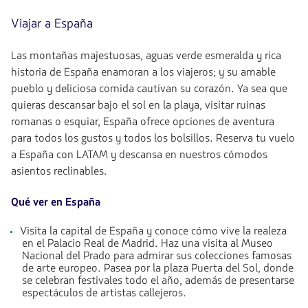
y
vuelta
Viajar a España
en
cabina
Las montañas majestuosas, aguas verde esmeralda y rica
Economy.
Vuelo
historia de España enamoran a los viajeros; y su amable
con
pueblo y deliciosa comida cautivan su corazón. Ya sea que
conexión
quieras descansar bajo el sol en la playa, visitar ruinas
desde
1579.74,
romanas o esquiar, España ofrece opciones de aventura
Tasas
para todos los gustos y todos los bolsillos. Reserva tu vuelo
incluidas.
a España con LATAM y descansa en nuestros cómodos
null.
asientos reclinables.
Qué ver en España
Visita la capital de España y conoce cómo vive la realeza
en el Palacio Real de Madrid. Haz una visita al Museo
Nacional del Prado para admirar sus colecciones famosas
de arte europeo. Pasea por la plaza Puerta del Sol, donde
se celebran festivales todo el año, además de presentarse
espectáculos de artistas callejeros.