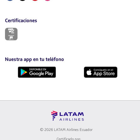
Certificaciones
El
enlace
se
abrirá
en
nueva
Nuestra app en tu teléfono
pestaña.
Descárgala
Descárgala
desde
desde
Google
AppStore
Play
© 2026 LATAM Airlines Ecuador
Certificado por: