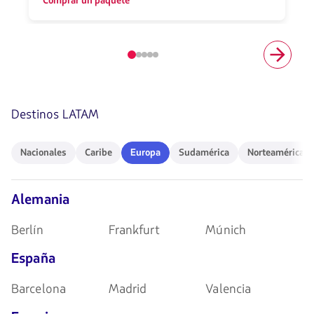
Comprar un paquete
Elemento
número
1
de
5
Destinos LATAM
Nacionales
Caribe
Europa
Sudamérica
Norteamérica
Nacionales
Caribe
Europa
Sudamérica
Norteamérica
Alemania
Berlín
Frankfurt
Múnich
España
Barcelona
Madrid
Valencia