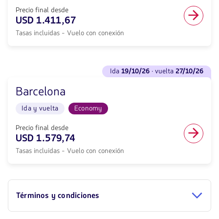
vuelta
en
<strong>05/11/26</strong>
Precio final desde
cabina
con
USD 1.411,67
Economy.
null
Vuelo
Tasas incluidas - Vuelo con conexión
de
con
descuento.
conexión
Desde
desde
Quito
Ver
1237.57,
hacia
ida
19/10/26
· vuelta
27/10/26
vuelos
Tasas
Valencia.
para
incluidas.
Vuelo
Barcelona
Ida
null.
Ida
<strong>19/10/26</strong>
y
Ida y vuelta
Economy
·
vuelta
vuelta
en
<strong>27/10/26</strong>
Precio final desde
cabina
con
USD 1.579,74
Economy.
null
Vuelo
Tasas incluidas - Vuelo con conexión
de
con
descuento.
conexión
Desde
desde
Quito
1411.67,
hacia
Tasas
Términos y condiciones
Barcelona.
incluidas.
Vuelo
null.
Ida