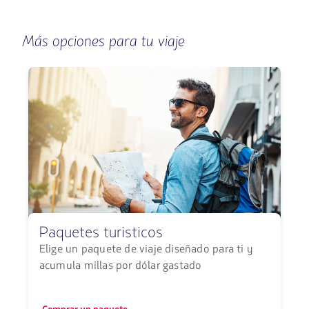
las
navegar
teclas
de
Más opciones para tu viaje
flechas
para
navegar
Paquetes turisticos
Elige un paquete de viaje diseñado para ti y
acumula millas por dólar gastado