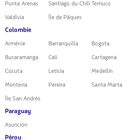
Punta Arenas
Santiago du Chili
Temuco
Valdivia
Île de Pâques
Colombie
Arménie
Barranquilla
Bogota
Bucaramanga
Cali
Cartagena
Cúcuta
Leticia
Medellin
Montería
Pereira
Santa Marta
Île San Andrés
Paraguay
Asunción
Pérou