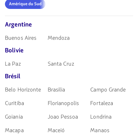
Amérique
navegar
Amérique du Sud
du
Sud
Argentine
Buenos Aires
Mendoza
Bolivie
La Paz
Santa Cruz
Brésil
Belo Horizonte
Brasilia
Campo Grande
Curitiba
Florianopolis
Fortaleza
Goiania
Joao Pessoa
Londrina
Macapa
Maceió
Manaos