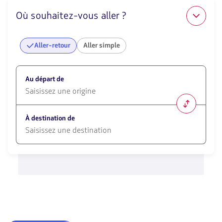
Où souhaitez-vous aller ?
Aller-retour
Aller simple
Au départ de
1580
opciones
À destination de
disponibles.
Usa
las
1580
teclas
opciones
de
disponibles.
flechas
Usa
para
las
navegar
teclas
de
flechas
para