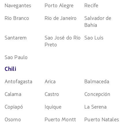
Navegantes
Porto Alegre
Recife
Río Branco
Río de Janeiro
Salvador de
Bahía
Santarem
Sao José do Río
Sao Luis
Preto
Sao Paulo
Chili
Antofagasta
Arica
Balmaceda
Calama
Castro
Concepción
Copiapó
Iquique
La Serena
Osorno
Puerto Montt
Puerto Natales