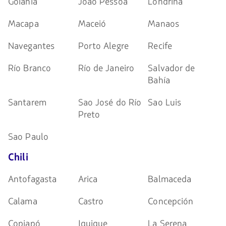
Goiania
Joao Pessoa
Londrina
Macapa
Maceió
Manaos
Navegantes
Porto Alegre
Recife
Río Branco
Río de Janeiro
Salvador de
Bahía
Santarem
Sao José do Río
Sao Luis
Preto
Sao Paulo
Chili
Antofagasta
Arica
Balmaceda
Calama
Castro
Concepción
Copiapó
Iquique
La Serena