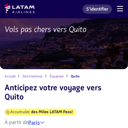
Aller
Aller au
Latam
S’identifier
au
contenu
Navigation
Accéder à mon comp
Airlines
dans
menu.
principal.
les
sections
Vols pas chers vers Quito
Anticipez
utilisateur.
votre
voyage
vers
Quito
Accueil
Destinations
Équateur
Quito
Anticipez votre voyage vers
Quito
Accumulez
des Miles LATAM Pass!
À partir de
Paris