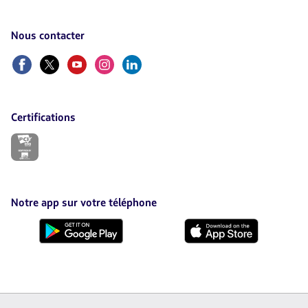
Nous contacter
Facebook
Twitter
Youtube
Instagram
LinkedIn
Certifications
Le
lien
s’ouvrira
dans
un
nouvel
Notre app sur votre téléphone
onglet.
Téléchargez-
Téléchargez-
la
la
sur
sur
Google
AppStore
Play