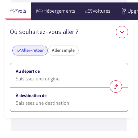
Vols
Hébergements
Voitures
Upgr
Où souhaitez-vous aller ?
Aller-retour
Aller simple
Au départ de
1580
opciones
À destination de
disponibles.
Usa
las
1580
teclas
opciones
de
disponibles.
flechas
Usa
para
las