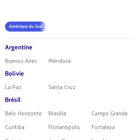
navegar
teclas
de
flechas
para
Amérique
navegar
Amérique du Sud
du
Sud
Argentine
Buenos Aires
Mendoza
Bolivie
La Paz
Santa Cruz
Brésil
Belo Horizonte
Brasilia
Campo Grande
Curitiba
Florianopolis
Fortaleza