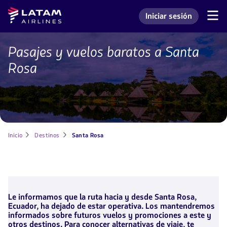
Saltar
Saltar al
Latam
Iniciar sesión
al
contenido
Navegación
Ingresar a mi cuenta L
Airlines
de
menú.
principal.
secciones
de
Pasajes y vuelos baratos a Santa
vuelos
usuario.
a
Rosa
santa
rosa
Inicio
Destinos
Santa Rosa
Le informamos que la ruta hacia y desde Santa Rosa,
Ecuador, ha dejado de estar operativa. Los mantendremos
informados sobre futuros vuelos y promociones a este y
otros destinos. Para conocer alternativas de viaje, te