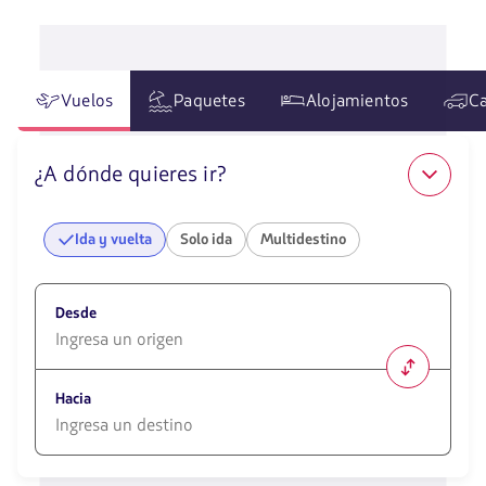
Vuelos
Paquetes
Alojamientos
Ca
¿A dónde quieres ir?
Ida y vuelta
Solo ida
Multidestino
Desde
1580
opciones
Hacia
disponibles.
Usa
las
1580
teclas
opciones