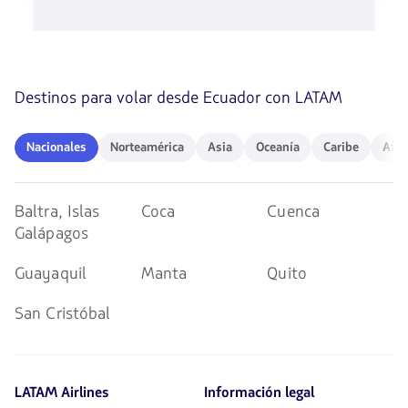
de
disponibles.
flechas
Usa
para
las
navegar
teclas
de
Destinos para volar desde Ecuador con LATAM
flechas
para
navegar
Nacionales
Norteamérica
Asia
Oceanía
Caribe
Africa
Nacionales
Norteamérica
Asia
Oceanía
Caribe
Afri
Baltra, Islas
Coca
Cuenca
Galápagos
Guayaquil
Manta
Quito
San Cristóbal
LATAM Airlines
Información legal