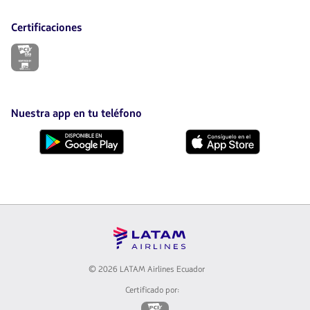
Certificaciones
El
enlace
se
abrirá
en
nueva
Nuestra app en tu teléfono
pestaña.
Descárgala
Descárgala
desde
desde
Google
AppStore
Play
© 2026 LATAM Airlines Ecuador
Certificado por:
El