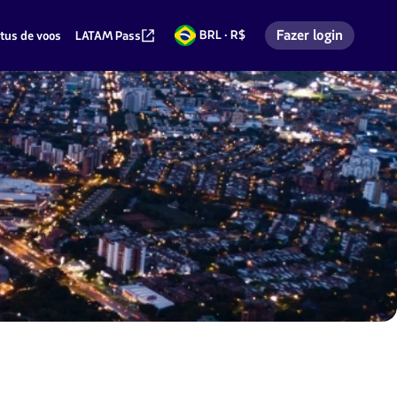
Fazer login
BRL · R$
tus de voos
LATAM Pass
Reais
Entrar na minha co
brasileiros