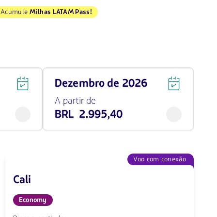
Acumule
Milhas LATAM Pass!
Viaja
dezembro de 2026
em
dezembro
A partir de
de
BRL 2.995,40
2026
desde
2995.4
BRL
Voo com conexão
Cali
Economy