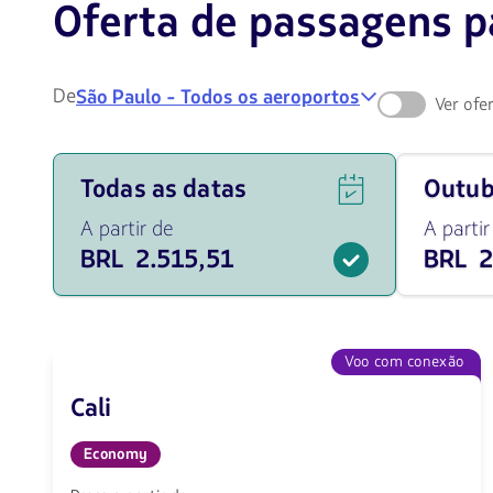
Oferta de passagens pa
De
São Paulo - Todos os aeroportos
Ver ofe
Ver
Viaja
Todas as datas
outu
ofertas
em
de
outubro
A partir de
A partir
voos
de
BRL 2.515,51
BRL 2
para
2026
todas
desde
as
2515.51
datas
BRL
a
partir
Voo com conexão
de
2515.51
Cali
BRL.
Economy