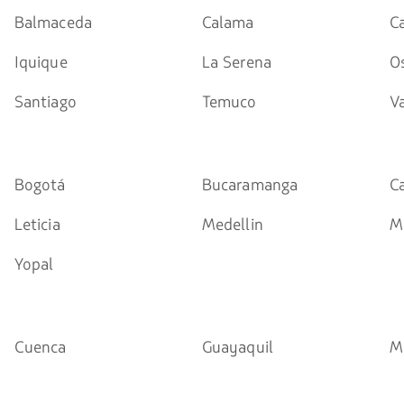
Balmaceda
Calama
C
Iquique
La Serena
O
Santiago
Temuco
Va
Bogotá
Bucaramanga
Ca
Leticia
Medellin
M
Yopal
Cuenca
Guayaquil
M