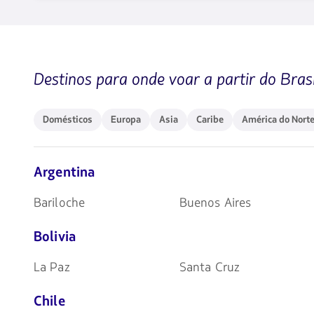
1580
opciones
disponibles.
Usa
las
teclas
Destinos para onde voar a partir do Bras
de
flechas
para
navegar
Domésticos
Europa
Asia
Caribe
América
Domésticos
Europa
Asia
Caribe
América do Nort
do
Norte
Argentina
Bariloche
Buenos Aires
Bolivia
La Paz
Santa Cruz
Chile