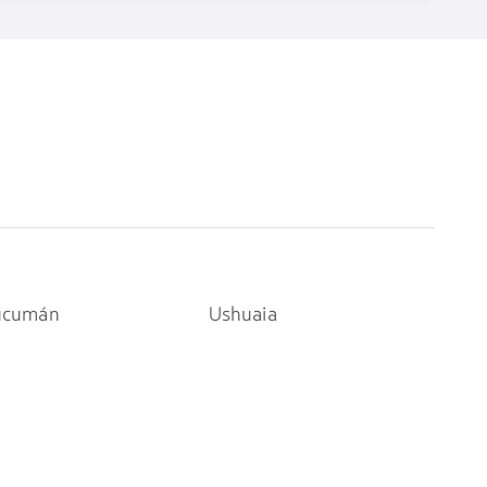
ucumán
Ushuaia