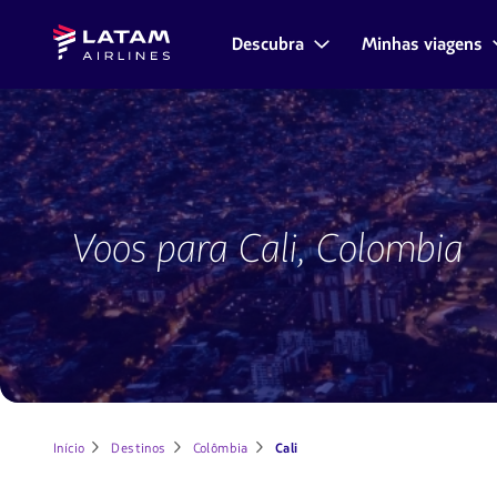
Voltar
Voltar ao
Latam
ao
conteúdo
Descubra
Minhas viagens
Navegação
Airlines
menu.
principal.
pelas
seções
de
usuário.
Voos
para
Voos para Cali, Colombia
Cali
Início
Destinos
Colômbia
Cali