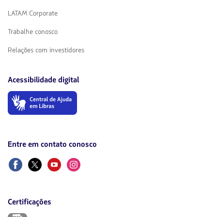
LATAM Corporate
Trabalhe conosco
Relações com investidores
Acessibilidade digital
O
link
será
aberto
em
uma
Entre em contato conosco
nova
aba.
Facebook
Twitter
Youtube
Instagram
Certificações