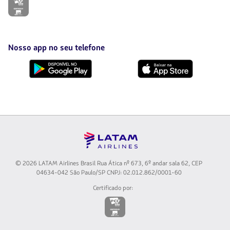
O
link
será
aberto
em
uma
Nosso app no seu telefone
nova
aba.
Baixe
Baixe
no
no
Google
AppStore
Play
© 2026 LATAM Airlines Brasil Rua Ática nº 673, 6º andar sala 62, CEP
04634-042 São Paulo/SP CNPJ: 02.012.862/0001-60
Certificado por:
O
link
será
aberto