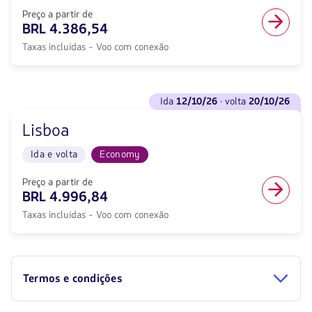
volta
volta
<strong>05/11/26</strong>
Preço a partir de
em
com
BRL 4.386,54
cabine
null
Economy.
Taxas incluídas - Voo com conexão
de
Voo
desconto.
direto
De
de
Campinas
Ver
4361.11,
a
ida
12/10/26
· volta
20/10/26
voos
Taxas
Lisboa.
para
incluídas.
Voo
Lisboa
Ida
null.
Ida
<strong>12/10/26</strong>
e
Ida e volta
Economy
·
volta
volta
em
<strong>20/10/26</strong>
Preço a partir de
cabine
com
BRL 4.996,84
Economy.
null
Voo
Taxas incluídas - Voo com conexão
de
com
desconto.
conexão
De
de
São
4386.54,
Paulo
Taxas
Termos e condições
a
incluídas.
Lisboa.
null.
Voo