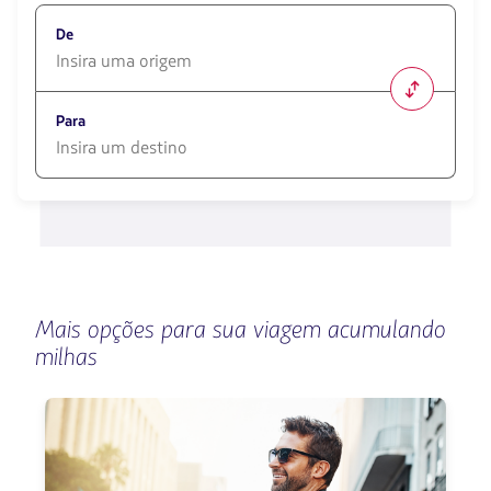
De
1580
opciones
Para
disponibles.
Usa
las
1580
teclas
opciones
de
disponibles.
flechas
Usa
para
las
navegar
teclas
de
Mais opções para sua viagem acumulando
flechas
para
milhas
navegar