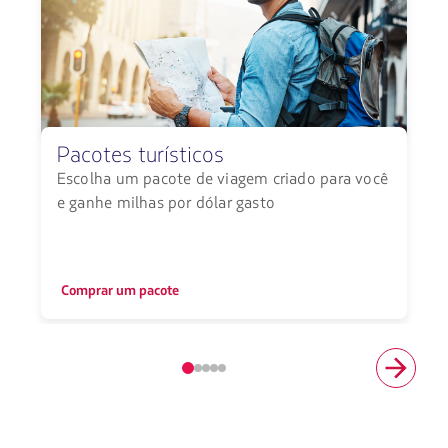
Pacotes turísticos
Escolha um pacote de viagem criado para você
e ganhe milhas por dólar gasto
Comprar um pacote
Elemento
número
1
de
5