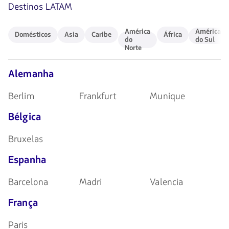
Destinos LATAM
Domésticos
Asia
Caribe
América
África
América
América
América
Domésticos
Asia
Caribe
África
do
do
do
do Sul
Norte
Norte
Sul
Alemanha
Berlim
Frankfurt
Munique
Bélgica
Bruxelas
Espanha
Barcelona
Madri
Valencia
França
Paris