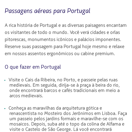
Ida
e
Passagens aéreas para Portugal
volta
em
cabine
A rica história de Portugal e as diversas paisagens encantam
Economy.
os visitantes de todo o mundo. Você verá cidades e orlas
Voo
pitorescas, monumentos icônicos e palácios imponentes.
com
conexão
Reserve suas passagem para Portugal hoje mesmo e relaxe
de
em nossos assentos ergonômicos ou cabine premium.
4996.84,
Taxas
incluídas.
O que fazer em Portugal
null.
Visite o Cais da Ribeira, no Porto, e passeie pelas ruas
medievais. Em seguida, dirija-se à praça à beira do rio,
onde encontrará barcos e cafés tradicionais em meio a
arcos medievais.
Conheça as maravilhas da arquitetura gótica e
renascentista no Mosteiro dos Jerônimos em Lisboa. Faça
um passeio pelos jardins formais e maravilhe-se com os
mosaicos. Depois, suba até o topo da colina de Alfama e
visite o Castelo de São George. Lá você encontrará