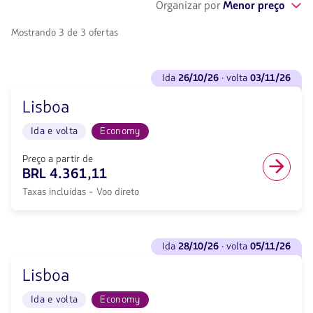
Organizar por
Menor preço
Mostrando 3 de 3 ofertas
Ver
ida
26/10/26
· volta
03/11/26
voos
para
Lisboa
Ida
<strong>26/10/26</strong>
Ida e volta
Economy
·
volta
<strong>03/11/26</strong>
Preço a partir de
com
BRL 4.361,11
null
Taxas incluídas - Voo direto
de
desconto.
De
São
Ver
Paulo
ida
28/10/26
· volta
05/11/26
voos
a
para
Lisboa.
Lisboa
Ida
Voo
<strong>28/10/26</strong>
Ida
Ida e volta
Economy
·
e