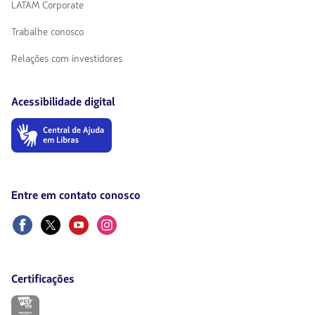
LATAM Corporate
Trabalhe conosco
Relações com investidores
Acessibilidade digital
O
link
será
aberto
em
uma
Entre em contato conosco
nova
aba.
Facebook
Twitter
Youtube
Instagram
Certificações
O
link