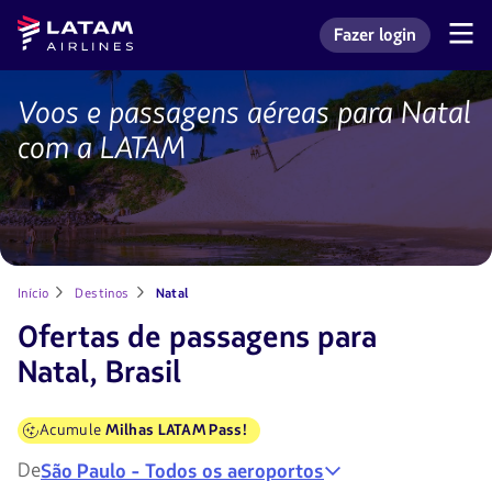
Voltar
Voltar ao
Latam
Fazer login
ao
conteúdo
Navegação
Entrar na minha con
Airlines
pelas
menu.
principal.
seções
de
Voos e passagens aéreas para Natal
Voos
usuário.
para
com a LATAM
Natal
Início
Destinos
Natal
Ofertas de passagens para
Natal, Brasil
Acumule
Milhas LATAM Pass!
De
São Paulo - Todos os aeroportos