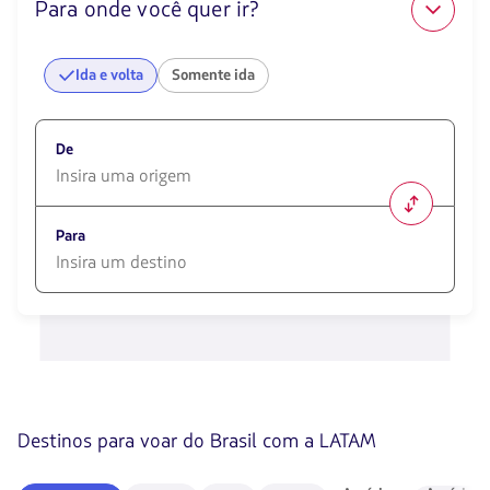
Para onde você quer ir?
Ida e volta
Somente ida
De
1580
opciones
Para
disponibles.
Usa
las
1580
teclas
opciones
de
disponibles.
flechas
Usa
para
las
navegar
teclas
de
Destinos para voar do Brasil com a LATAM
flechas
para
navegar