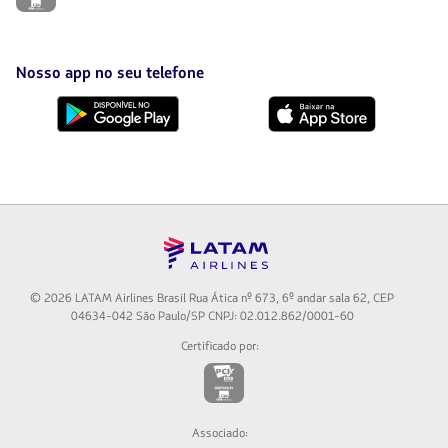
será
aberto
em
uma
Nosso app no seu telefone
nova
aba.
Baixe
Baixe
no
no
Google
AppStore
Play
© 2026 LATAM Airlines Brasil Rua Ática nº 673, 6º andar sala 62, CEP
04634-042 São Paulo/SP CNPJ: 02.012.862/0001-60
Certificado por:
O
link
será
aberto
Associado:
em