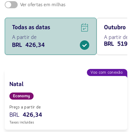
Ver ofertas em milhas
Ver
Viaja
Todas as datas
outubro 
ofertas
em
de
outubro
A partir de
A partir de
voos
de
BRL 519,
BRL 426,34
para
2026
todas
desde
as
519.34
datas
BRL
a
partir
Voo com conexão
de
426.34
Natal
BRL.
Economy
Preço a partir de
BRL
426,34
Taxas incluídas