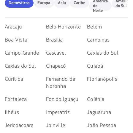
Domésticos
Europa
Asia
Caribe
América
América
América
América
Domésticos
Europa
Asia
Caribe
do
do
do
do Sul
Norte
Norte
Sul
Aracaju
Belo Horizonte
Belém
Boa Vista
Brasilia
Campinas
Campo Grande
Cascavel
Caxias do Sul
Caxias do Sul
Chapecó
Cuiabá
Curitiba
Fernando de
Florianópolis
Noronha
Fortaleza
Foz do Iguaçu
Goiânia
Ilhéus
Imperatriz
Jaguaruna
Jericoacoara
Joinville
João Pessoa