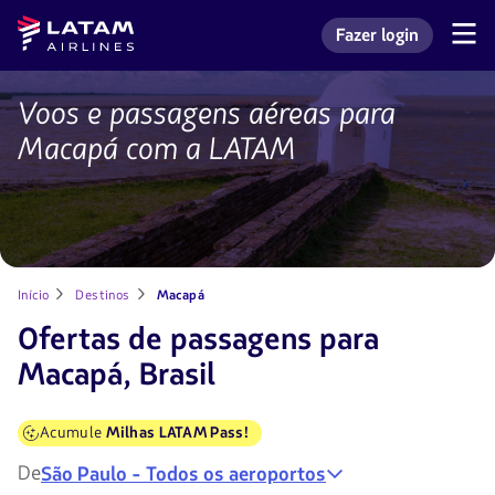
Voltar
Voltar ao
Latam
Fazer login
ao
conteúdo
Navegação
Entrar na minha con
Airlines
pelas
menu.
principal.
seções
de
Voos e passagens aéreas para
Voos
usuário.
para
Macapá com a LATAM
Macapá
Início
Destinos
Macapá
Ofertas de passagens para
Macapá, Brasil
Acumule
Milhas LATAM Pass!
De
São Paulo - Todos os aeroportos