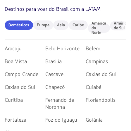
de
Destinos para voar do Brasil com a LATAM
flechas
para
navegar
Domésticos
Europa
Asia
Caribe
América
América
América
América
Domésticos
Europa
Asia
Caribe
do
do
do
do Sul
Norte
Norte
Sul
Aracaju
Belo Horizonte
Belém
Boa Vista
Brasilia
Campinas
Campo Grande
Cascavel
Caxias do Sul
Caxias do Sul
Chapecó
Cuiabá
Curitiba
Fernando de
Florianópolis
Noronha
Fortaleza
Foz do Iguaçu
Goiânia