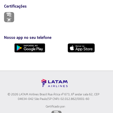
Certificações
O
link
será
aberto
em
uma
Nosso app no seu telefone
nova
aba.
Baixe
Baixe
no
no
Google
AppStore
Play
© 2026 LATAM Airlines Brasil Rua Ática nº 673, 6º andar sala 62, CEP
04634-042 São Paulo/SP CNPJ: 02.012.862/0001-60
Certificado por:
O