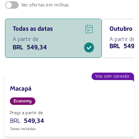
Ver ofertas em milhas
Ver
Viaja
Todas as datas
outubro 
ofertas
em
de
outubro
A partir de
A partir de
voos
de
BRL 549,
BRL 549,34
para
2026
todas
desde
as
549.34
datas
BRL
a
partir
Voo com conexão
de
549.34
Macapá
BRL.
Economy
Preço a partir de
BRL
549,34
Taxas incluídas