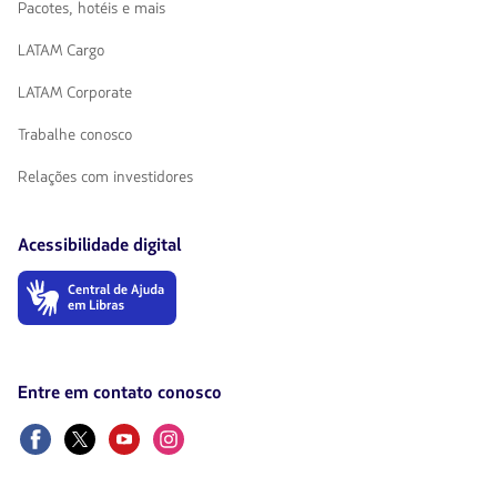
Pacotes, hotéis e mais
LATAM Cargo
LATAM Corporate
Trabalhe conosco
Relações com investidores
Acessibilidade digital
O
link
será
aberto
em
uma
Entre em contato conosco
nova
aba.
Facebook
Twitter
Youtube
Instagram