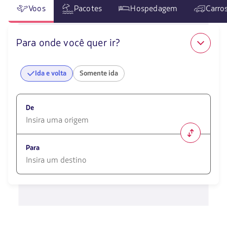
Voos
Pacotes
Hospedagem
Carro
Para onde você quer ir?
Ida e volta
Somente ida
De
1580
opciones
Para
disponibles.
Usa
las
1580
teclas
opciones
de
disponibles.
flechas
Usa
para
las
navegar
teclas