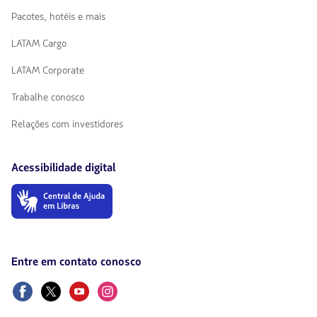
Pacotes, hotéis e mais
LATAM Cargo
LATAM Corporate
Trabalhe conosco
Relações com investidores
Acessibilidade digital
O
link
será
aberto
em
uma
Entre em contato conosco
nova
aba.
Facebook
Twitter
Youtube
Instagram