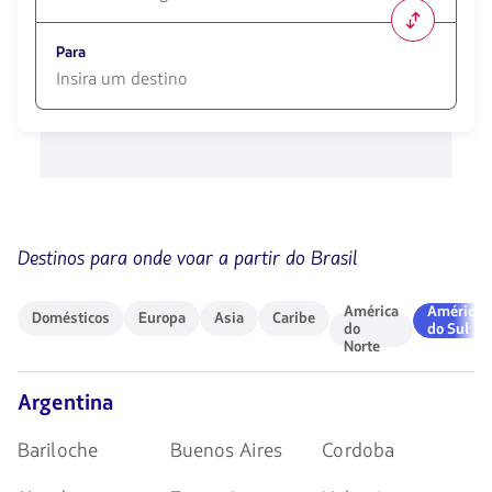
1580
opciones
Para
disponibles.
Usa
las
1580
teclas
opciones
de
disponibles.
flechas
Usa
para
las
navegar
teclas
de
Destinos para onde voar a partir do Brasil
flechas
para
navegar
Domésticos
Europa
Asia
Caribe
América
América
América
América
Domésticos
Europa
Asia
Caribe
do
do
do
do Sul
Norte
Norte
Sul
Argentina
Bariloche
Buenos Aires
Cordoba