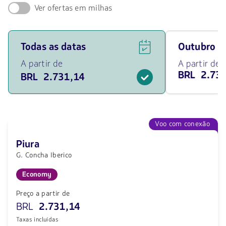
Ver ofertas em milhas
Ver
Viaja
Todas as datas
outubro 
ofertas
em
de
outubro
A partir de
A partir de
voos
de
BRL 2.73
BRL 2.731,14
para
2026
todas
desde
as
2731.14
datas
BRL
a
partir
Voo com conexão
de
2731.14
Piura
BRL.
G. Concha Iberico
Economy
Preço a partir de
BRL
2.731,14
Taxas incluídas