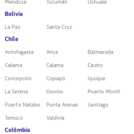
Mendoza
Tucumán
Ushuaia
Bolivia
La Paz
Santa Cruz
Chile
Antofagasta
Arica
Balmaceda
Calama
Calama
Castro
Concepción
Copiapó
Iquique
La Serena
Osorno
Puerto Montt
Puerto Natales
Punta Arenas
Santiago
Temuco
Valdivia
Colômbia