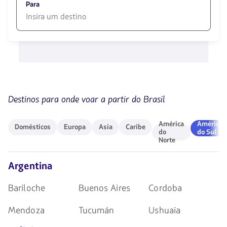
opciones
Para
disponibles.
Usa
las
1580
teclas
opciones
de
disponibles.
flechas
Usa
para
las
navegar
teclas
de
Destinos para onde voar a partir do Brasil
flechas
para
navegar
Domésticos
Europa
Asia
Caribe
América
América
América
América
Domésticos
Europa
Asia
Caribe
do
do
do
do Sul
Norte
Norte
Sul
Argentina
Bariloche
Buenos Aires
Cordoba
Mendoza
Tucumán
Ushuaia