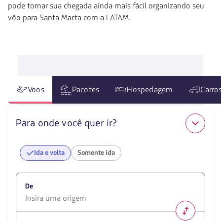
pode tornar sua chegada ainda mais fácil organizando seu
vôo para Santa Marta com a LATAM.
Voos
Pacotes
Hospedagem
Carro
Para onde você quer ir?
Ida e volta
Somente ida
De
1580