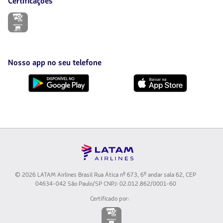
Certificações
O
link
será
aberto
em
uma
Nosso app no seu telefone
nova
aba.
Baixe
Baixe
no
no
Google
AppStore
Play
© 2026 LATAM Airlines Brasil Rua Ática nº 673, 6º andar sala 62, CEP
04634-042 São Paulo/SP CNPJ: 02.012.862/0001-60
Certificado por:
O
link