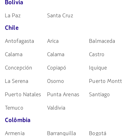
Bolivia
La Paz
Santa Cruz
Chile
Antofagasta
Arica
Balmaceda
Calama
Calama
Castro
Concepción
Copiapó
Iquique
La Serena
Osorno
Puerto Montt
Puerto Natales
Punta Arenas
Santiago
Temuco
Valdivia
Colômbia
Armenia
Barranquilla
Bogotá