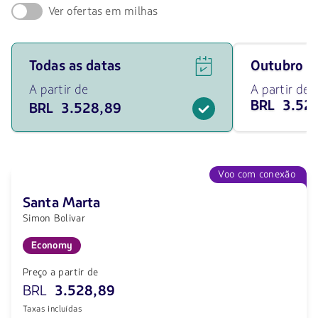
Ver ofertas em milhas
Ver
Viaja
Todas as datas
outubro 
ofertas
em
de
outubro
A partir de
A partir de
voos
de
BRL 3.52
BRL 3.528,89
para
2026
todas
desde
as
3528.89
datas
BRL
a
partir
Voo com conexão
de
3528.89
Santa Marta
BRL.
Simon Bolivar
Economy
Preço a partir de
BRL
3.528,89
Taxas incluídas