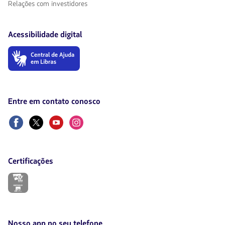
Relações com investidores
Acessibilidade digital
O
link
será
aberto
em
uma
Entre em contato conosco
nova
aba.
Facebook
Twitter
Youtube
Instagram
Certificações
O
link
será
aberto
em
uma
Nosso app no seu telefone