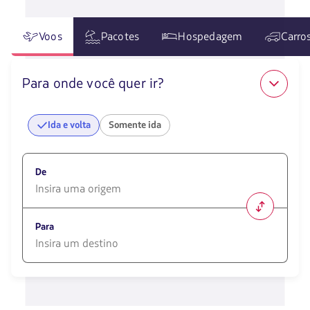
Voos
Pacotes
Hospedagem
Carro
Para onde você quer ir?
Ida e volta
Somente ida
De
1580
opciones
Para
disponibles.
Usa
las
1580
teclas
opciones
de
disponibles.
flechas
Usa