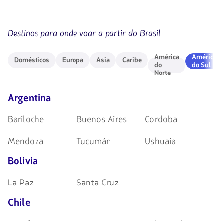
para
las
navegar
teclas
de
Destinos para onde voar a partir do Brasil
flechas
para
navegar
Domésticos
Europa
Asia
Caribe
América
América
América
América
Domésticos
Europa
Asia
Caribe
do
do
do
do Sul
Norte
Norte
Sul
Argentina
Bariloche
Buenos Aires
Cordoba
Mendoza
Tucumán
Ushuaia
Bolivia
La Paz
Santa Cruz
Chile