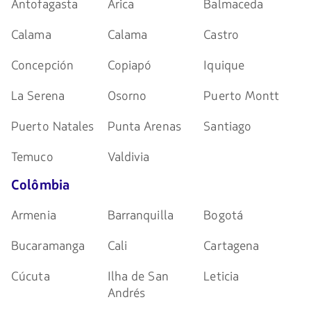
Antofagasta
Arica
Balmaceda
Calama
Calama
Castro
Concepción
Copiapó
Iquique
La Serena
Osorno
Puerto Montt
Puerto Natales
Punta Arenas
Santiago
Temuco
Valdivia
Colômbia
Armenia
Barranquilla
Bogotá
Bucaramanga
Cali
Cartagena
Cúcuta
Ilha de San
Leticia
Andrés