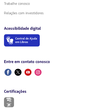
Trabalhe conosco
Relações com investidores
Acessibilidade digital
O
link
será
aberto
em
uma
Entre em contato conosco
nova
aba.
Facebook
Twitter
Youtube
Instagram
Certificações
O
link
será