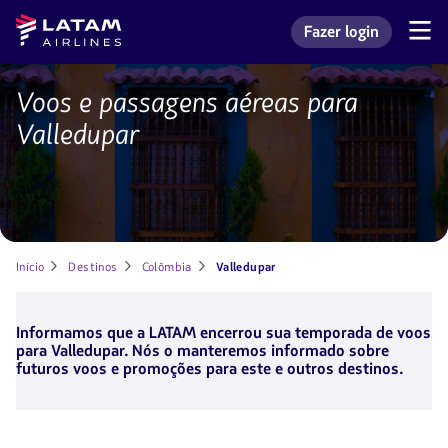
Voltar
Voltar ao
Latam
Fazer login
ao
conteúdo
Navegação
Entrar na minha con
Airlines
pelas
menu.
principal.
seções
de
Voos e passagens aéreas para
Voos
usuário.
para
Valledupar
Valledupar
Início
Destinos
Colômbia
Valledupar
Informamos que a LATAM encerrou sua temporada de voos
para Valledupar. Nós o manteremos informado sobre
futuros voos e promoções para este e outros destinos.