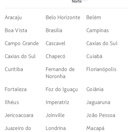
Norte
Norte
Sul
Aracaju
Belo Horizonte
Belém
Boa Vista
Brasilia
Campinas
Campo Grande
Cascavel
Caxias do Sul
Caxias do Sul
Chapecó
Cuiabá
Curitiba
Fernando de
Florianópolis
Noronha
Fortaleza
Foz do Iguaçu
Goiânia
Ilhéus
Imperatriz
Jaguaruna
Jericoacoara
Joinville
João Pessoa
Juazeiro do
Londrina
Macapá