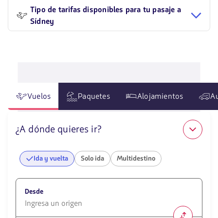
Tipo de tarifas disponibles para tu pasaje a
Sídney
Vuelos
Paquetes
Alojamientos
A
¿A dónde quieres ir?
Ida y vuelta
Solo ida
Multidestino
Desde