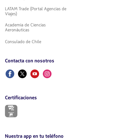
LATAM Trade (Portal Agencias de
Viajes)
Academia de Ciencias
Aeronáuticas
Consulado de Chile
Contacta con nosotros
Facebook
Twitter
Youtube
Instagram
Certificaciones
El
enlace
se
abrirá
en
nueva
Nuestra app en tu teléfono