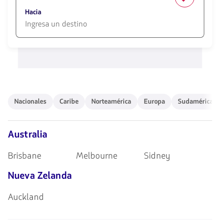
1580
opciones
Hacia
disponibles.
Usa
las
1580
teclas
opciones
de
disponibles.
flechas
Usa
para
las
navegar
teclas
de
Nacionales
Caribe
Norteamérica
Europa
Sudamérica
Nacionales
Caribe
Norteamérica
Europa
Sudamérica
flechas
para
navegar
Australia
Brisbane
Melbourne
Sidney
Nueva Zelanda
Auckland