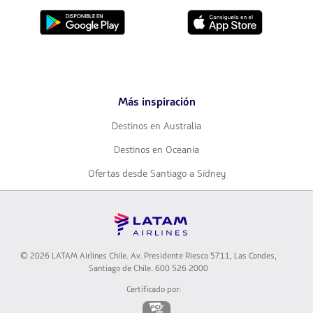
pestaña.
Descárgala
Descárgala
desde
desde
Google
AppStore
Play
Más inspiración
Destinos en Australia
Destinos en Oceanía
Ofertas desde Santiago a Sídney
© 2026 LATAM Airlines Chile. Av. Presidente Riesco 5711, Las Condes,
Santiago de Chile. 600 526 2000
Certificado por:
El