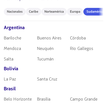
para
navegar
Nacionales
Caribe
Norteamérica
Europa
Sudamérica
Nacionales
Caribe
Norteamérica
Europa
Sudamérica
Argentina
Bariloche
Buenos Aires
Córdoba
Mendoza
Neuquén
Rio Gallegos
Salta
Tucumán
Bolivia
La Paz
Santa Cruz
Brasil
Belo Horizonte
Brasília
Campo Grande