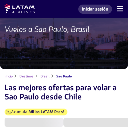
Saltar
Saltar al
Latam
Iniciar sesión
al
contenido
Navegación
Ingresar a mi cuenta L
Airlines
de
menú.
principal.
secciones
de
Vuelos a Sao Paulo, Brasil
Pasajes
usuario.
a
Sao
Paulo
desde
Chile
con
LATAM
Inicio
Destinos
Brasil
Sao Paulo
Las mejores ofertas para volar a
Sao Paulo desde Chile
¡Acumula
Millas LATAM Pass!