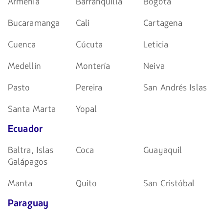
Armenia
Barranquilla
Bogotá
Bucaramanga
Cali
Cartagena
Cuenca
Cúcuta
Leticia
Medellín
Montería
Neiva
Pasto
Pereira
San Andrés Islas
Santa Marta
Yopal
Ecuador
Baltra, Islas
Coca
Guayaquil
Galápagos
Manta
Quito
San Cristóbal
Paraguay