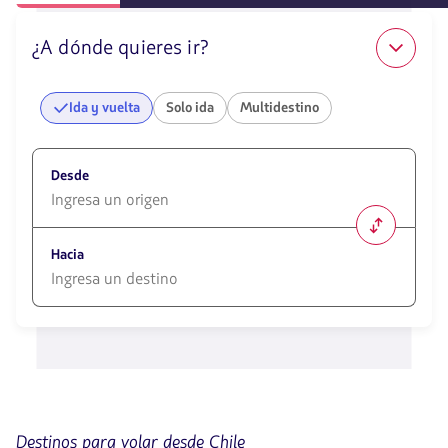
¿A dónde quieres ir?
Ida y vuelta
Solo ida
Multidestino
Desde
1580
opciones
Hacia
disponibles.
Usa
las
1580
teclas
opciones
de
disponibles.
flechas
Usa
para
las
navegar
teclas
de
Destinos para volar desde Chile
flechas