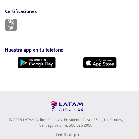
Certificaciones
El
enlace
se
abrirá
en
nueva
Nuestra app en tu teléfono
pestaña.
Descárgala
Descárgala
desde
desde
Google
AppStore
Play
© 2026 LATAM Airlines Chile. Av. Presidente Riesco 5711, Las Condes,
Santiago de Chile. 600 526 2000
Certificado por: