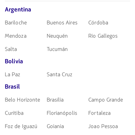
navegar
Argentina
Bariloche
Buenos Aires
Córdoba
Mendoza
Neuquén
Rio Gallegos
Salta
Tucumán
Bolivia
La Paz
Santa Cruz
Brasil
Belo Horizonte
Brasília
Campo Grande
Curitiba
Florianópolis
Fortaleza
Foz de Iguazú
Goiania
Joao Pessoa