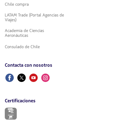
Chile compra
LATAM Trade (Portal Agencias de
Viajes)
Academia de Ciencias
Aeronáuticas
Consulado de Chile
Contacta con nosotros
Facebook
Twitter
Youtube
Instagram
Certificaciones
El
enlace
se
abrirá
en