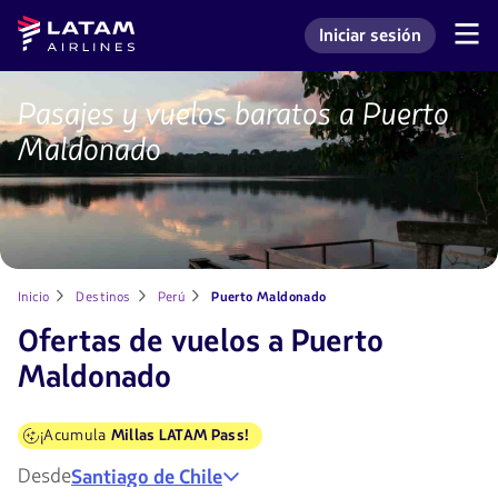
Saltar
Saltar al
Latam
Iniciar sesión
al
contenido
Navegación
Ingresar a mi cuenta L
Airlines
de
menú.
principal.
secciones
de
Pasajes y vuelos baratos a Puerto
Vuelos
usuario.
a
Maldonado
Puerto
Maldonado
Inicio
Destinos
Perú
Puerto Maldonado
Ofertas de vuelos a Puerto
Maldonado
¡Acumula
Millas LATAM Pass!
Desde
Santiago de Chile