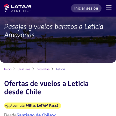
Saltar
Saltar al
Latam
Iniciar sesión
al
contenido
Navegación
Ingresar a mi cuenta L
Airlines
de
menú.
principal.
secciones
de
Pasajes y vuelos baratos a Leticia
Vuelos
usuario.
a
Amazonas
Leticia
Amazonas
Inicio
Destinos
Colombia
Leticia
Ofertas de vuelos a Leticia
desde Chile
¡Acumula
Millas LATAM Pass!
Desde
Santiago de Chile