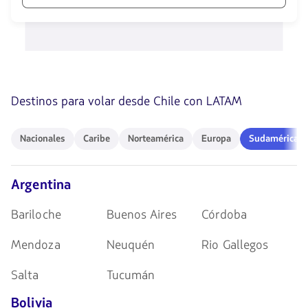
las
1580
teclas
opciones
de
disponibles.
flechas
Usa
para
las
navegar
teclas
de
Destinos para volar desde Chile con LATAM
flechas
para
navegar
Nacionales
Caribe
Norteamérica
Europa
Sudamérica
Nacionales
Caribe
Norteamérica
Europa
Sudamérica
Argentina
Bariloche
Buenos Aires
Córdoba
Mendoza
Neuquén
Rio Gallegos
Salta
Tucumán
Bolivia