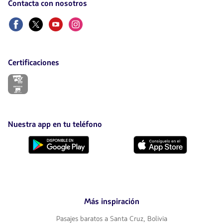
Contacta con nosotros
Facebook
Twitter
Youtube
Instagram
Certificaciones
El
enlace
se
abrirá
en
nueva
Nuestra app en tu teléfono
pestaña.
Descárgala
Descárgala
desde
desde
Google
AppStore
Play
Más inspiración
Pasajes baratos a Santa Cruz, Bolivia