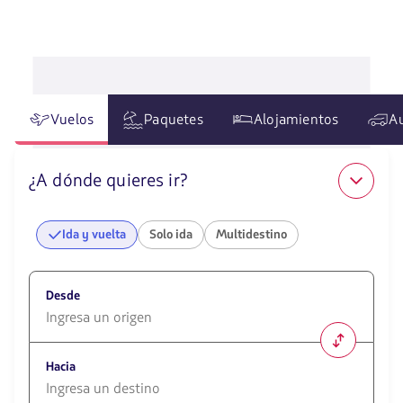
Vuelos
Paquetes
Alojamientos
A
¿A dónde quieres ir?
Ida y vuelta
Solo ida
Multidestino
Desde
1580
opciones
Hacia
disponibles.
Usa