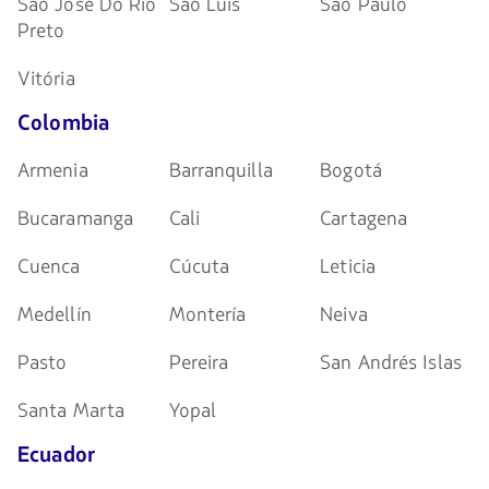
Sao Jose Do Rio
Sao Luis
Sao Paulo
Preto
Vitória
Colombia
Armenia
Barranquilla
Bogotá
Bucaramanga
Cali
Cartagena
Cuenca
Cúcuta
Leticia
Medellín
Montería
Neiva
Pasto
Pereira
San Andrés Islas
Santa Marta
Yopal
Ecuador