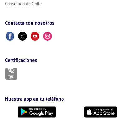
Consulado de Chile
Contacta con nosotros
Facebook
Twitter
Youtube
Instagram
Certificaciones
El
enlace
se
abrirá
en
nueva
Nuestra app en tu teléfono
pestaña.
Descárgala
Descárgala
desde
desde
Google
AppStore
Play