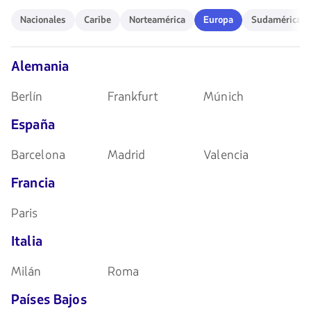
de
Nacionales
Caribe
Norteamérica
Europa
Sudamérica
Nacionales
Caribe
Norteamérica
Europa
Sudamérica
flechas
para
navegar
Alemania
Berlín
Frankfurt
Múnich
España
Barcelona
Madrid
Valencia
Francia
Paris
Italia
Milán
Roma
Países Bajos