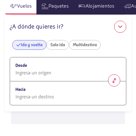
Vuelos
Paquetes
Alojamientos
A
¿A dónde quieres ir?
Ida y vuelta
Solo ida
Multidestino
Desde
1580
opciones
Hacia
disponibles.
Usa
las
1580
teclas
opciones
de
disponibles.
flechas
Usa
para
las
navegar
teclas