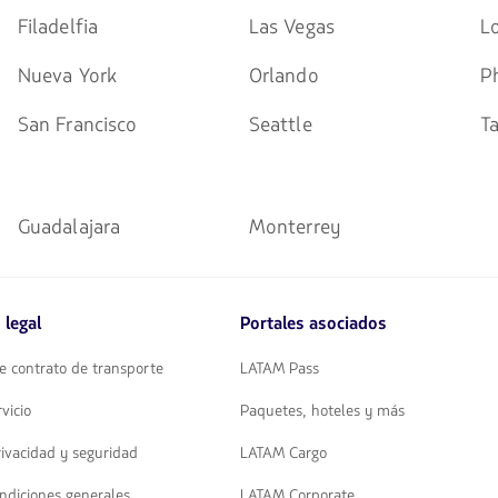
Filadelfia
Las Vegas
L
Nueva York
Orlando
P
San Francisco
Seattle
T
Guadalajara
Monterrey
 legal
Portales asociados
e contrato de transporte
LATAM Pass
vicio
Paquetes, hoteles y más
rivacidad y seguridad
LATAM Cargo
ndiciones generales
LATAM Corporate