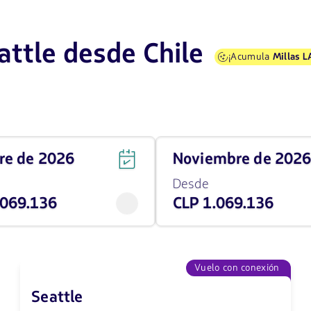
attle desde Chile
¡Acumula
Millas 
Viaja
bre de 2026
noviembre de 202
en
noviembre
Desde
de
.069.136
CLP 1.069.136
2026
desde
1069136
CLP
Vuelo con conexión
Seattle