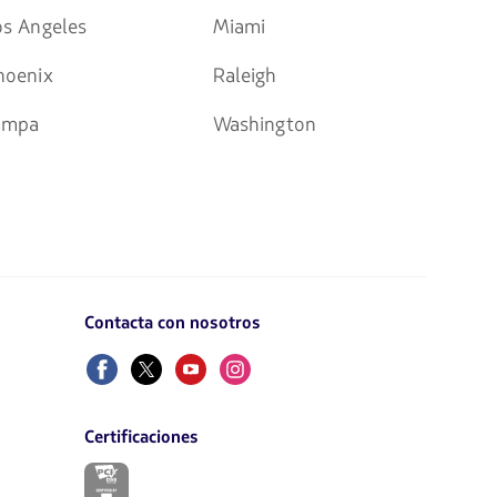
os Angeles
Miami
hoenix
Raleigh
ampa
Washington
Contacta con nosotros
Facebook
Twitter
Youtube
Instagram
Certificaciones
El
enlace