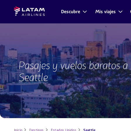
Saltar
Saltar al
Latam
al
contenido
Descubre
Mis viajes
Navegación
Airlines
menú.
principal.
de
secciones
de
usuario.
Vuelos
a
Pasajes y vuelos baratos a
Seattle
Seattle
Inicio
Destinos
Estados Unidos
Seattle