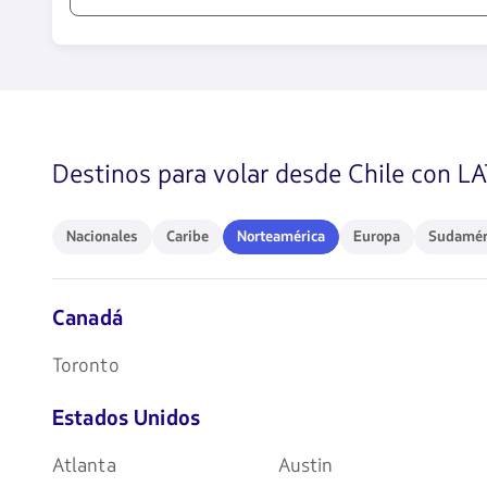
1580
opciones
disponibles.
Usa
las
teclas
Destinos para volar desde Chile con L
de
flechas
para
navegar
Nacionales
Caribe
Norteamérica
Europa
Sudaméri
Nacionales
Caribe
Norteamérica
Europa
Sudamér
Canadá
Toronto
Estados Unidos
Atlanta
Austin