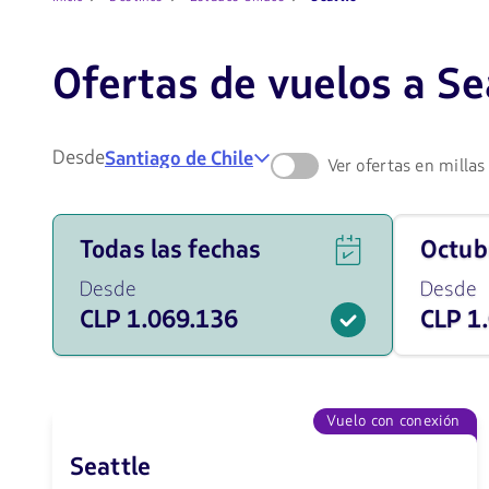
Ofertas de vuelos a Se
Desde
Santiago de Chile
Ver ofertas en millas
Ver
Viaja
Todas las fechas
octu
ofertas
en
de
octubre
Desde
Desde
vuelos
de
CLP 1.069.136
CLP 1
para
2026
todas
desde
las
1069136
fechas
CLP
desde
1069136
Vuelo con conexión
CLP.
Seattle