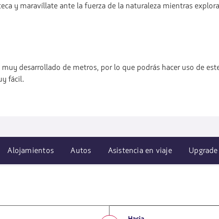
teca y maravíllate ante la fuerza de la naturaleza mientras explor
 muy desarrollado de metros, por lo que podrás hacer uso de es
y fácil.
Alojamientos
Autos
Asistencia en viaje
Upgrade
Hacia