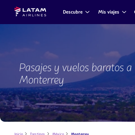
Saltar
Saltar al
Latam
al
contenido
Descubre
Mis viajes
Navegación
Airlines
menú.
principal.
de
secciones
de
usuario.
Vuelos
a
Pasajes y vuelos baratos a
Monterrey
Monterrey
Inicio
Destinos
México
Monterrey