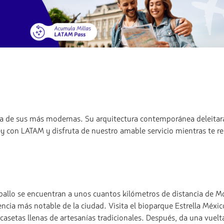
a de sus más modernas. Su arquitectura contemporánea deleitará t
 con LATAM y disfruta de nuestro amable servicio mientras te rela
allo se encuentran a unos cuantos kilómetros de distancia de Mont
ncia más notable de la ciudad. Visita el bioparque Estrella Méxic
s casetas llenas de artesanías tradicionales. Después, da una vuel