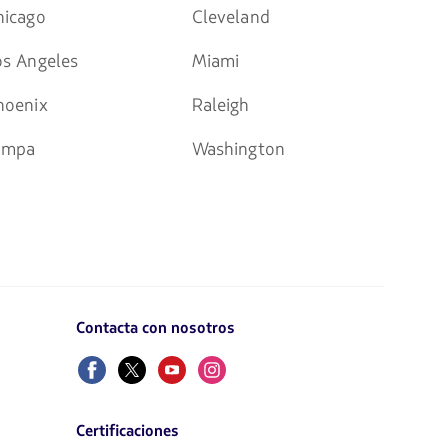
hicago
Cleveland
os Angeles
Miami
hoenix
Raleigh
ampa
Washington
Contacta con nosotros
Facebook
Twitter
Youtube
Instagram
Certificaciones