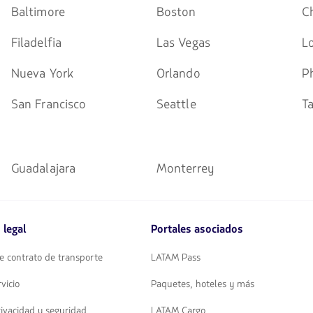
Baltimore
Boston
C
Filadelfia
Las Vegas
L
Nueva York
Orlando
P
San Francisco
Seattle
T
Guadalajara
Monterrey
 legal
Portales asociados
e contrato de transporte
LATAM Pass
vicio
Paquetes, hoteles y más
rivacidad y seguridad
LATAM Cargo