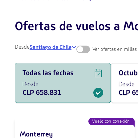
Ofertas de vuelos a M
Desde
Santiago de Chile
Ver ofertas en millas
Ver
Viaja
Todas las fechas
octu
ofertas
en
de
octubre
Desde
Desde
vuelos
de
CLP 658.831
CLP 6
para
2026
todas
desde
las
658831
fechas
CLP
desde
658831
Vuelo con conexión
CLP.
Monterrey