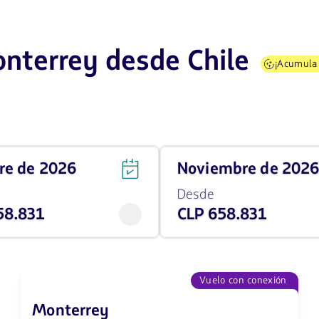
onterrey desde Chile
¡Acumul
Viaja
bre de 2026
noviembre de 202
en
noviembre
Desde
de
58.831
CLP 658.831
2026
desde
658831
CLP
Vuelo con conexión
Monterrey