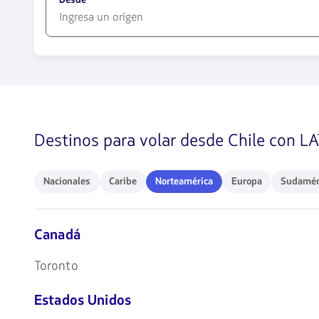
1580
opciones
disponibles.
Usa
las
teclas
Destinos para volar desde Chile con L
de
flechas
para
navegar
Nacionales
Caribe
Norteamérica
Europa
Sudaméri
Nacionales
Caribe
Norteamérica
Europa
Sudamér
Canadá
Toronto
Estados Unidos