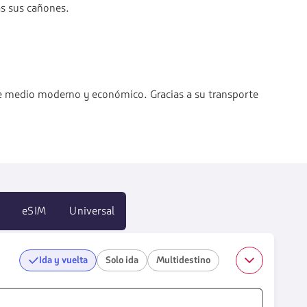
as sus cañones.
te medio moderno y económico. Gracias a su transporte
eSIM
Universal
Ida y vuelta
Solo ida
Multidestino