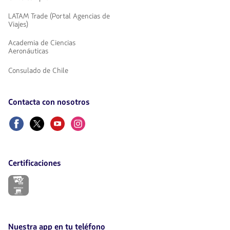
LATAM Trade (Portal Agencias de
Viajes)
Academia de Ciencias
Aeronáuticas
Consulado de Chile
Contacta con nosotros
Facebook
Twitter
Youtube
Instagram
Certificaciones
El
enlace
se
abrirá
en
nueva
Nuestra app en tu teléfono