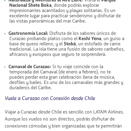
Naturaleza y Aventuras al Aire Libre:
Visita el
Parque
Nacional Shete Boka
, donde podrás explorar
impresionantes acantilados y playas solitarias. Es un
excelente lugar para practicar senderismo y disfrutar de
las vistas panorámicas del mar Caribe.
Gastronomía Local:
Disfruta de los sabores únicos de
Curazao probando platos como el
Keshi Yena
, un guiso a
base de queso relleno, y el
Stobá
, un estofado de carne
tradicional. La isla tiene una fusión de sabores caribeños,
africanos y europeos que seguro te sorprenderá.
Carnaval de Curazao:
Si tu viaje coincide con la
temporada del Carnaval (de enero a febrero), no te
puedes perder esta gran celebración llena de música,
desfiles y bailes. Es uno de los carnavales más grandes y
duraderos del Caribe.
Vuela a Curazao con Conexión desde Chile
Viajar a Curazao desde Chile es sencillo con LATAM Airlines.
Aunque los vuelos no son directos, podrás disfrutar de
conexiones cómodas y bien organizadas que te permitirán