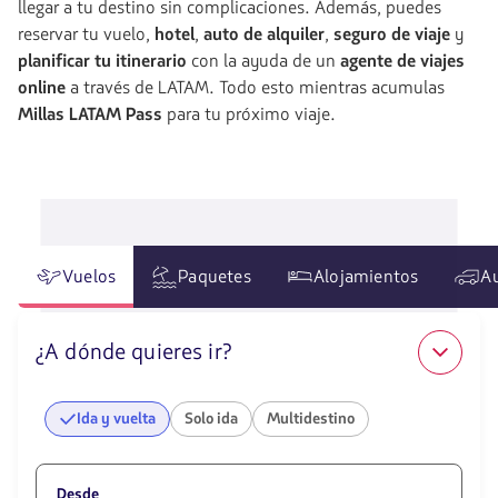
llegar a tu destino sin complicaciones. Además, puedes
reservar tu vuelo,
hotel
,
auto de alquiler
,
seguro de viaje
y
planificar tu itinerario
con la ayuda de un
agente de viajes
online
a través de LATAM. Todo esto mientras acumulas
Millas LATAM Pass
para tu próximo viaje.
Vuelos
Paquetes
Alojamientos
A
¿A dónde quieres ir?
Ida y vuelta
Solo ida
Multidestino
Desde