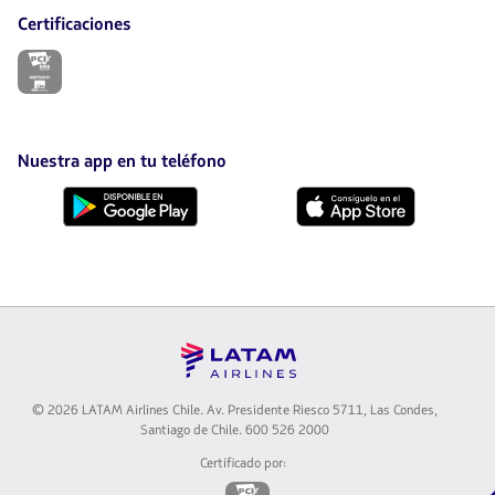
Certificaciones
El
enlace
se
abrirá
en
nueva
Nuestra app en tu teléfono
pestaña.
Descárgala
Descárgala
desde
desde
Google
AppStore
Play
© 2026 LATAM Airlines Chile. Av. Presidente Riesco 5711, Las Condes,
Santiago de Chile. 600 526 2000
Certificado por:
El