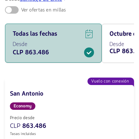
Ver ofertas en millas
Ver
Viaja
Todas las fechas
octubre 
ofertas
en
de
octubre
Desde
Desde
vuelos
de
CLP 863.
CLP 863.486
para
2026
todas
desde
las
863486
fechas
CLP
desde
863486
Vuelo con conexión
CLP.
San Antonio
Economy
Precio desde
CLP
863.486
Tasas incluidas