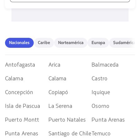
las
1580
teclas
opciones
de
disponibles.
flechas
Usa
para
las
navegar
teclas
de
Nacionales
Caribe
Norteamérica
Europa
Sudamérica
Nacionales
Caribe
Norteamérica
Europa
Sudamérica
flechas
para
navegar
Antofagasta
Arica
Balmaceda
Calama
Calama
Castro
Concepción
Copiapó
Iquique
Isla de Pascua
La Serena
Osorno
Puerto Montt
Puerto Natales
Punta Arenas
Punta Arenas
Santiago de Chile
Temuco