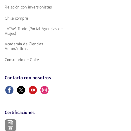
Relación con inversionistas
Chile compra
LATAM Trade (Portal Agencias de
Viajes)
Academia de Ciencias
Aeronáuticas
Consulado de Chile
Contacta con nosotros
Facebook
Twitter
Youtube
Instagram
Certificaciones
El
enlace