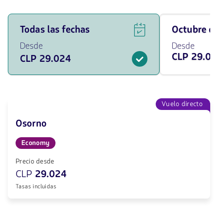
Ver
Viaja
Todas las fechas
octubre 
ofertas
en
de
octubre
Desde
Desde
vuelos
de
CLP 29.02
CLP 29.024
para
2026
todas
desde
las
29024
fechas
CLP
desde
29024
Vuelo directo
CLP.
Osorno
Economy
Precio desde
CLP
29.024
Tasas incluidas