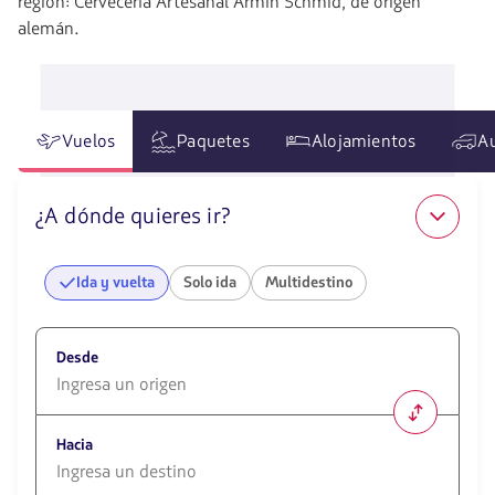
región: Cervecería Artesanal Armin Schmid, de origen
alemán.
Vuelos
Paquetes
Alojamientos
A
¿A dónde quieres ir?
Ida y vuelta
Solo ida
Multidestino
Desde
1580
opciones
Hacia
disponibles.
Usa