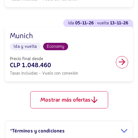
11-
y
26</strong>
vuelta
con
en
null
Ver
cabina
de
ida
05-11-26
· vuelta
13-11-26
vuelos
Economy.
descuento.
para
Vuelo
Desde
Munich
Ida
con
Santiago
<strong>05-
conexión
de
Ida y vuelta
Economy
11-
desde
Chile
26</strong>
1016353,
hacia
·
Precio final desde
Tasas
Frankfurt.
vuelta
CLP 1.048.460
incluidas.
Vuelo
<strong>13-
null.
Ida
Tasas incluidas - Vuelo con conexión
11-
y
26</strong>
vuelta
con
en
null
cabina
de
Mostrar más ofertas
Economy.
descuento.
Vuelo
Desde
con
Santiago
conexión
de
desde
Chile
1018130,
hacia
*Términos y condiciones
Tasas
Munich.