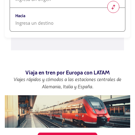
1580
opciones
Hacia
disponibles.
Usa
las
1580
teclas
opciones
de
disponibles.
flechas
Usa
para
las
navegar
teclas
de
flechas
Viaja en tren por Europa con LATAM
para
Viajes rápidos y cómodos a las estaciones centrales de
navegar
Alemania, Italia y España.