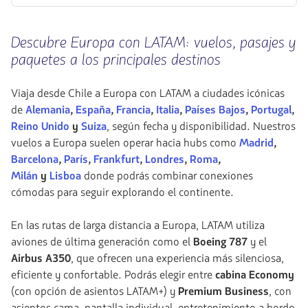
incluidas.
Vuelo
null.
Ida
y
Descubre Europa con LATAM: vuelos, pasajes y
vuelta
en
paquetes a los principales destinos
cabina
Economy.
Viaja desde Chile a Europa con LATAM a ciudades icónicas
Vuelo
con
de
Alemania
,
España
,
Francia
,
Italia
,
Países Bajos
,
Portugal
,
conexión
Reino Unido
y
Suiza
, según fecha y disponibilidad. Nuestros
desde
vuelos a Europa suelen operar hacia hubs como
Madrid
,
1048460,
Tasas
Barcelona
,
París
,
Frankfurt
,
Londres
,
Roma
,
incluidas.
Milán
y
Lisboa
donde podrás combinar conexiones
null.
cómodas para seguir explorando el continente.
En las rutas de larga distancia a Europa, LATAM utiliza
aviones de última generación como el
Boeing 787
y el
Airbus A350
, que ofrecen una experiencia más silenciosa,
eficiente y confortable. Podrás elegir entre
cabina Economy
(con opción de asientos LATAM+) y
Premium Business
, con