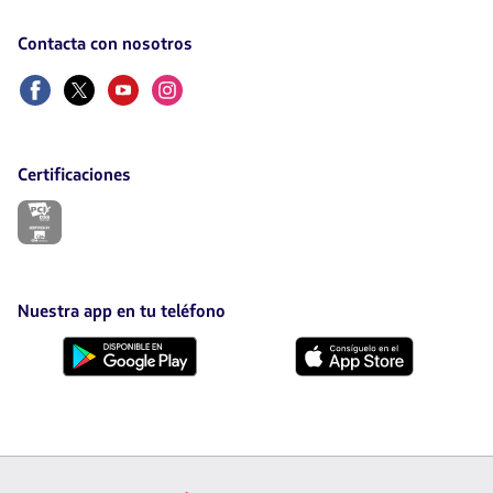
Contacta con nosotros
Facebook
Twitter
Youtube
Instagram
Certificaciones
El
enlace
se
abrirá
en
nueva
Nuestra app en tu teléfono
pestaña.
Descárgala
Descárgala
desde
desde
Google
AppStore
Play