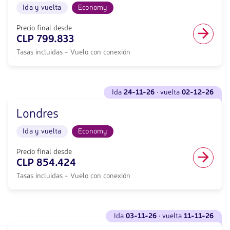
conexión
de
Ida y vuelta
Economy
11-
desde
Chile
26</strong>
687399,
hacia
·
Precio final desde
Tasas
Barcelona.
vuelta
CLP 799.833
incluidas.
Vuelo
<strong>19-
null.
Ida
Tasas incluidas - Vuelo con conexión
11-
y
26</strong>
vuelta
con
en
null
Ver
cabina
de
ida
24-11-26
· vuelta
02-12-26
vuelos
Economy.
descuento.
para
Vuelo
Desde
Londres
Ida
con
Santiago
<strong>24-
conexión
de
Ida y vuelta
Economy
11-
desde
Chile
26</strong>
784601,
hacia
·
Precio final desde
Tasas
Lisboa.
vuelta
CLP 854.424
incluidas.
Vuelo
<strong>02-
null.
Ida
Tasas incluidas - Vuelo con conexión
12-
y
26</strong>
vuelta
con
en
null
Ver
cabina
de
ida
03-11-26
· vuelta
11-11-26
vuelos
Economy.
descuento.
para