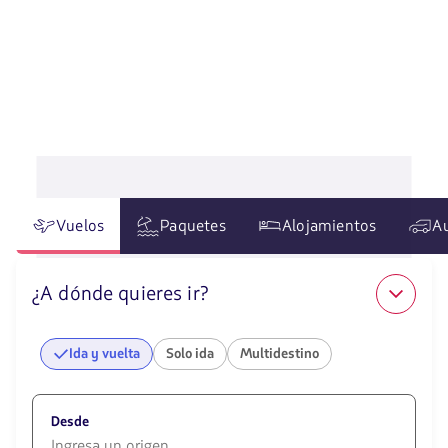
Vuelos
Paquetes
Alojamientos
A
¿A dónde quieres ir?
Ida y vuelta
Solo ida
Multidestino
Desde