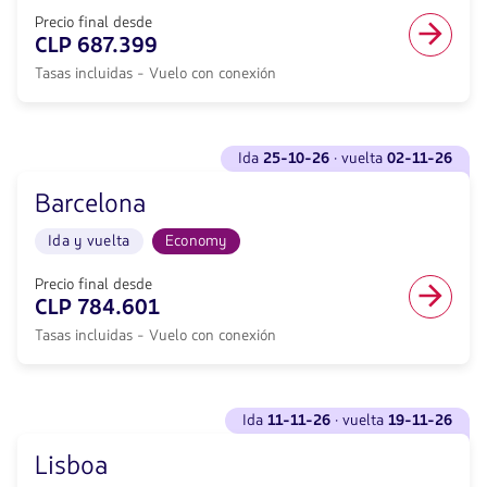
26</strong>
hacia
·
Precio final desde
Madrid.
vuelta
CLP 687.399
Vuelo
<strong>03-
Ida
Tasas incluidas - Vuelo con conexión
11-
y
26</strong>
vuelta
con
en
null
Ver
cabina
de
ida
25-10-26
· vuelta
02-11-26
vuelos
Economy.
descuento.
para
Vuelo
Desde
Barcelona
Ida
con
Santiago
<strong>25-
conexión
de
Ida y vuelta
Economy
10-
desde
Chile
26</strong>
546739,
hacia
·
Precio final desde
Tasas
Valencia.
vuelta
CLP 784.601
incluidas.
Vuelo
<strong>02-
null.
Ida
Tasas incluidas - Vuelo con conexión
11-
y
26</strong>
vuelta
con
en
null
Ver
cabina
de
ida
11-11-26
· vuelta
19-11-26
vuelos
Economy.
descuento.
para
Vuelo
Desde
Lisboa
Ida
con
Santiago
<strong>11-