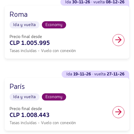
de
ida
30-11-26
· vuelta
08-12-26
vuelos
Economy.
descuento.
para
Vuelo
Desde
Roma
Ida
con
Santiago
<strong>30-
conexión
de
Ida y vuelta
Economy
11-
desde
Chile
26</strong>
857022,
hacia
·
Precio final desde
Tasas
Milán.
vuelta
CLP 1.005.995
incluidas.
Vuelo
<strong>08-
null.
Ida
Tasas incluidas - Vuelo con conexión
12-
y
26</strong>
vuelta
con
en
null
Ver
cabina
de
ida
19-11-26
· vuelta
27-11-26
vuelos
Economy.
descuento.
para
Vuelo
Desde
París
Ida
con
Santiago
<strong>19-
conexión
de
Ida y vuelta
Economy
11-
desde
Chile
26</strong>
940575,
hacia
·
Precio final desde
Tasas
Roma.
vuelta
CLP 1.008.443
incluidas.
Vuelo
<strong>27-
null.
Ida
Tasas incluidas - Vuelo con conexión
11-
y
26</strong>
vuelta