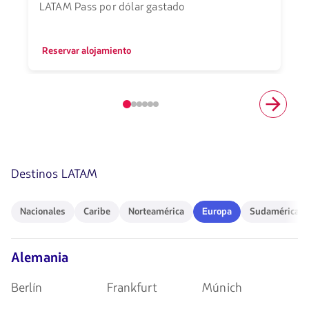
LATAM Pass por dólar gastado
Reservar alojamiento
Elemento
número
1
de
6
Destinos LATAM
Nacionales
Caribe
Norteamérica
Europa
Sudamérica
Nacionales
Caribe
Norteamérica
Europa
Sudamérica
Alemania
Berlín
Frankfurt
Múnich