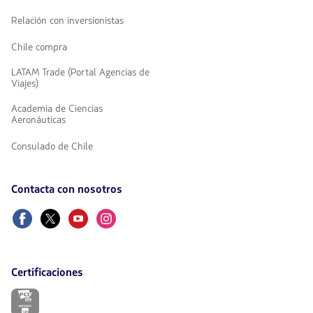
Relación con inversionistas
Chile compra
LATAM Trade (Portal Agencias de
Viajes)
Academia de Ciencias
Aeronáuticas
Consulado de Chile
Contacta con nosotros
Facebook
Twitter
Youtube
Instagram
Certificaciones
El
enlace