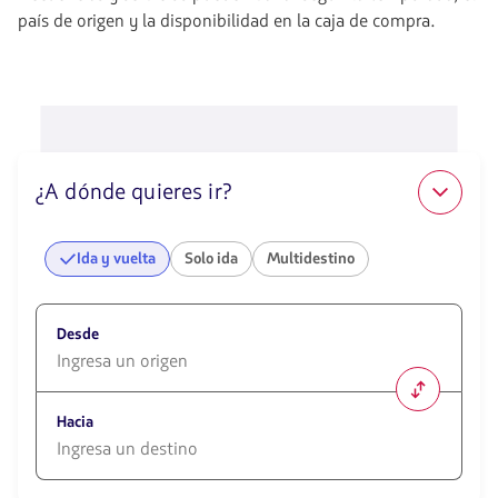
país de origen y la disponibilidad en la caja de compra.
¿A dónde quieres ir?
Ida y vuelta
Solo ida
Multidestino
Desde
1580
opciones
Hacia
disponibles.
Usa
las
1580