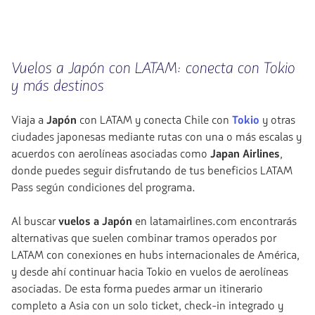
hacia
Tokio.
Vuelo
Ida
y
Vuelos a Japón con LATAM: conecta con Tokio
vuelta
y más destinos
en
cabina
Economy.
Viaja a
Japón
con LATAM y conecta Chile con
Tokio
y otras
Vuelo
con
ciudades japonesas mediante rutas con una o más escalas y
conexión
acuerdos con aerolíneas asociadas como
Japan Airlines
,
desde
donde puedes seguir disfrutando de tus beneficios LATAM
1681439,
Tasas
Pass según condiciones del programa.
incluidas.
null.
Al buscar
vuelos a Japón
en latamairlines.com encontrarás
alternativas que suelen combinar tramos operados por
LATAM con conexiones en hubs internacionales de América,
y desde ahí continuar hacia Tokio en vuelos de aerolíneas
asociadas. De esta forma puedes armar un itinerario
completo a Asia con un solo ticket, check-in integrado y