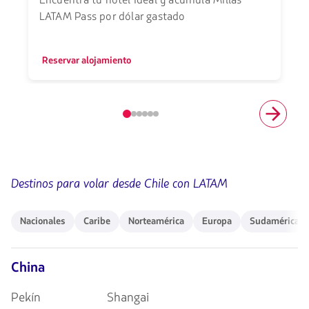
LATAM Pass por dólar gastado
Reservar alojamiento
Elemento
número
1
de
6
Destinos para volar desde Chile con LATAM
Nacionales
Caribe
Norteamérica
Europa
Sudamérica
Nacionales
Caribe
Norteamérica
Europa
Sudamérica
China
Pekín
Shangai