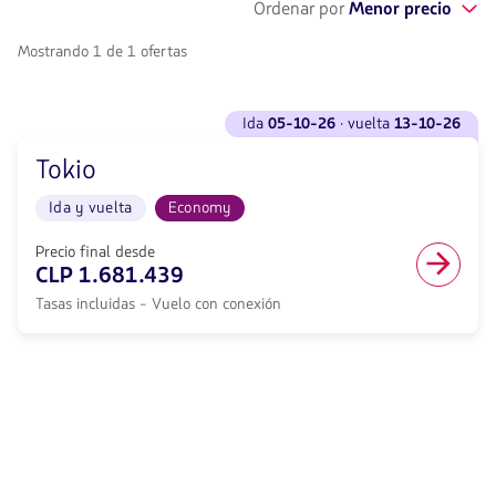
Ordenar por
Menor precio
Mostrando 1 de 1 ofertas
Ver
ida
05-10-26
· vuelta
13-10-26
vuelos
para
Tokio
Ida
<strong>05-
Ida y vuelta
Economy
10-
26</strong>
·
Precio final desde
vuelta
CLP 1.681.439
<strong>13-
Tasas incluidas - Vuelo con conexión
10-
26</strong>
con
null
de
descuento.
Desde
Santiago
de
Chile